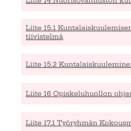
Liite 14 Nuorisovaltuuston ku
Liite 15.1 Kuntalaiskuulemis
tiivistelmä
Liite 15.2 Kuntalaiskuulemine
Liite 16 Opiskeluhuollon ohj
Liite 17.1 Työryhmän Kokousm