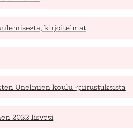
uulemisesta, kirjoitelmat
isten Unelmien koulu -piirustuksista
en 2022 Iisvesi