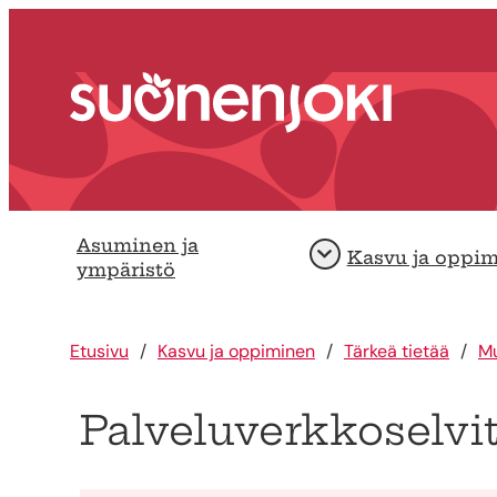
Siirry sisältöön
Etusivu
Asuminen ja
Kasvu ja oppi
Avaa
ympäristö
Etusivu
Kasvu ja oppiminen
Tärkeä tietää
Mu
Palveluverkkoselvi