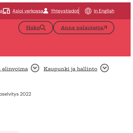
ta
Asioi verkossa
Yhteystiedot
In English
Haku
Anna palautetta
a elinvoima
Kaupunki ja hallinto
Avaa
Avaa
oselvitys 2022