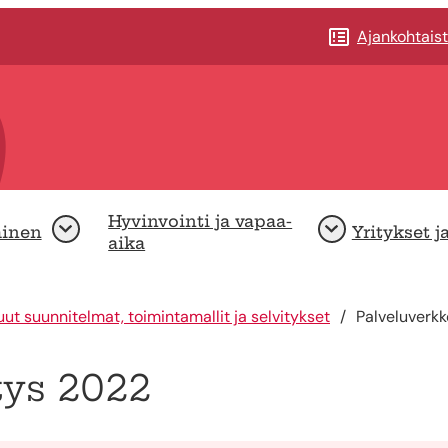
Ajankohtais
Hyvinvointi ja vapaa-
minen
Yritykset j
Avaa
Avaa
aika
ut suunnitelmat, toimintamallit ja selvitykset
Palveluverkk
tys 2022