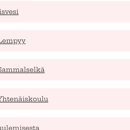
isvesi
 Lempyy
 Sammalselkä
 Yhtenäiskoulu
kuulemisesta