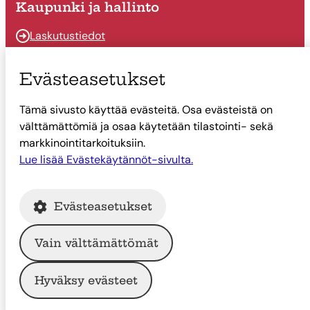
Kaupunki ja hallinto
Laskutustiedot
Osallistu ja vaikuta
Evästeasetukset
Päätöksenteko
Tämä sivusto käyttää evästeitä. Osa evästeistä on
Talous
välttämättömiä ja osaa käytetään tilastointi- sekä
Yhteystiedot
markkinointitarkoituksiin.
Tietoa Suonenjoesta
Lue lisää Evästekäytännöt-sivulta.
Asiointi
Evästeasetukset
Tietoa Suonenjoesta
Vain välttämättömät
© Suonenjoen kaupunki
Hyväksy evästeet
Intranet
Tietosuoja
Saavutettavuus
Evästekäytännöt