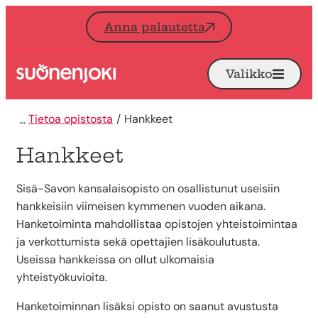
Siirry sisältöön
Anna palautetta
Valikko
Avaa
Etusivu
Tietoa opistosta
Hankkeet
Hankkeet
Sisä-Savon kansalaisopisto on osallistunut useisiin
hankkeisiin viimeisen kymmenen vuoden aikana.
Hanketoiminta mahdollistaa opistojen yhteistoimintaa
ja verkottumista sekä opettajien lisäkoulutusta.
Useissa hankkeissa on ollut ulkomaisia
yhteistyökuvioita.
Hanketoiminnan lisäksi opisto on saanut avustusta