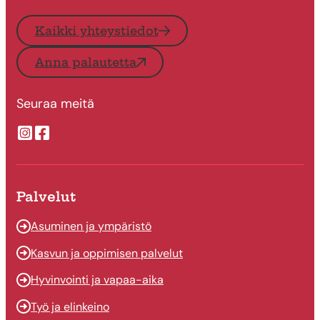
Kaikki yhteystiedot
Anna palautetta
Seuraa meitä
Suonenjoen kaupungin Instragram
Suonenjoen kaupungin Facebook
Palvelut
Asuminen ja ympäristö
Kasvun ja oppimisen palvelut
Hyvinvointi ja vapaa-aika
Työ ja elinkeino