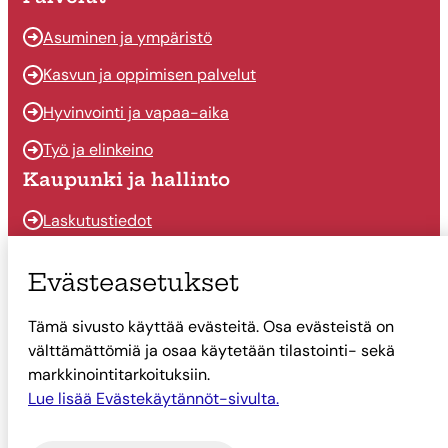
Asuminen ja ympäristö
Kasvun ja oppimisen palvelut
Hyvinvointi ja vapaa-aika
Työ ja elinkeino
Kaupunki ja hallinto
Laskutustiedot
Osallistu ja vaikuta
Evästeasetukset
Päätöksenteko
Tämä sivusto käyttää evästeitä. Osa evästeistä on
Talous
välttämättömiä ja osaa käytetään tilastointi- sekä
Yhteystiedot
markkinointitarkoituksiin.
Tietoa Suonenjoesta
Lue lisää Evästekäytännöt-sivulta.
Asiointi