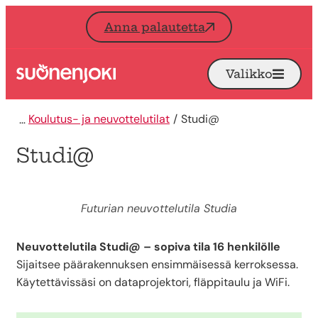
Siirry sisältöön
Anna palautetta
Valikko
Avaa
Etusivu
Koulutus- ja neuvottelutilat
Studi@
Studi@
Futurian neuvottelutila Studia
Neuvottelutila Studi@ – sopiva tila 16 henkilölle
Sijaitsee päärakennuksen ensimmäisessä kerroksessa.
Käytettävissäsi on dataprojektori, fläppitaulu ja WiFi.