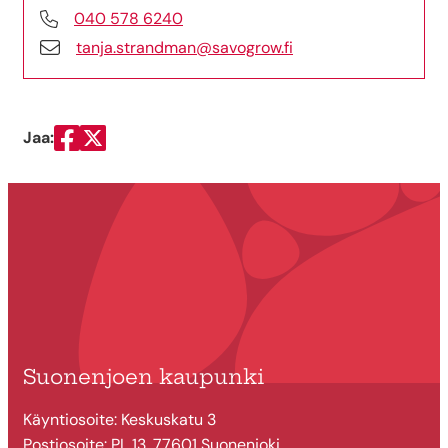
040 578 6240
tanja.strandman@savogrow.fi
Jaa:
Jaa Facebookissa
Jaa Twitterissä
Suonenjoen kaupunki
Käyntiosoite: Keskuskatu 3
Postiosoite: PL 13, 77601 Suonenjoki