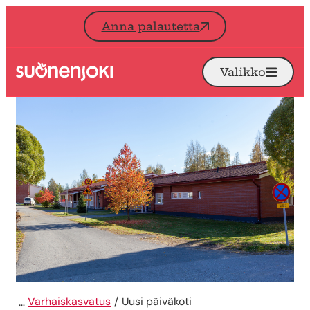
Siirry sisältöön
Anna palautetta
Valikko
Avaa
Etusivu
Varhaiskasvatus
Uusi päiväkoti