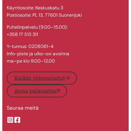
Käyntiosoite: Keskuskatu 3
Postiosoite: PL 13, 77601 Suonenjoki
Puhelinpalvelu (9.00–15.00):
+358 17 513 311
Y-tunnus: 0208061-4
Info-piste ja ulko-ovi avoinna
ma–pe klo 9.00–12.00
Kaikki yhteystiedot
Anna palautetta
Seuraa meitä
Suonenjoen kaupungin Instragram
Suonenjoen kaupungin Facebook