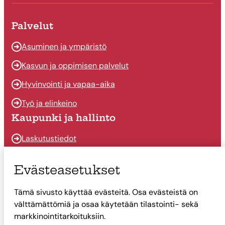
Palvelut
Asuminen ja ympäristö
Kasvun ja oppimisen palvelut
Hyvinvointi ja vapaa-aika
Työ ja elinkeino
Kaupunki ja hallinto
Laskutustiedot
Osallistu ja vaikuta
Evästeasetukset
Päätöksenteko
Tämä sivusto käyttää evästeitä. Osa evästeistä on
Talous
välttämättömiä ja osaa käytetään tilastointi- sekä
Yhteystiedot
markkinointitarkoituksiin.