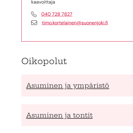
kaavoittaja
040 728 7827
timo.kortelainen@suonenjoki.fi
Oikopolut
Asuminen ja ympäristö
Asuminen ja tontit