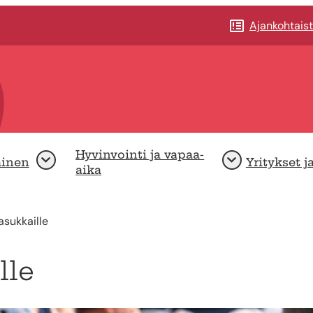
Ajankohtais
Hyvinvointi ja vapaa-
minen
Yritykset j
Avaa
Avaa
aika
sukkaille
lle