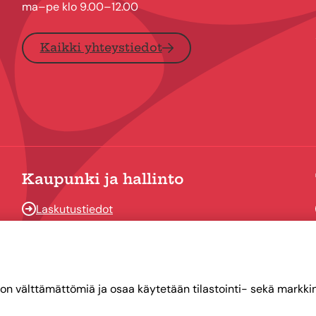
ma–pe klo 9.00–12.00
Kaikki yhteystiedot
Kaupunki ja hallinto
Laskutustiedot
Osallistu ja vaikuta
Päätöksenteko
Talous
on välttämättömiä ja osaa käytetään tilastointi- sekä markkino
Yhteystiedot