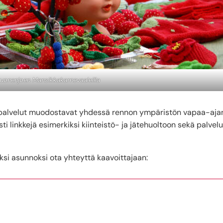
Suonenjoen Mansikkakarnevaaleilla
 palvelut muodostavat yhdessä rennon ympäristön vapaa-aja
ti linkkejä esimerkiksi kiinteistö- ja jätehuoltoon sekä palvelu
si asunnoksi ota yhteyttä kaavoittajaan: