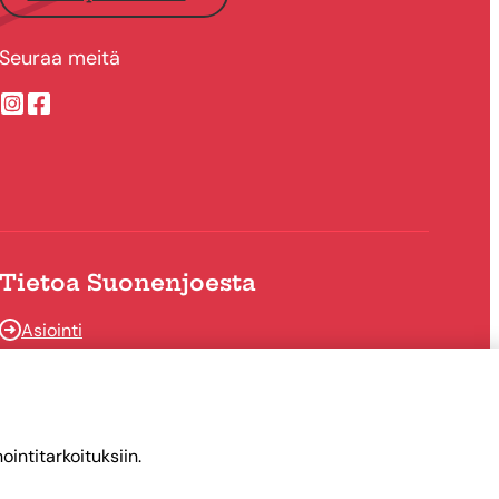
Seuraa meitä
Suonenjoen kaupungin Instragram
Suonenjoen kaupungin Facebook
Tietoa Suonenjoesta
Asiointi
Tietoa Suonenjoesta
intitarkoituksiin.