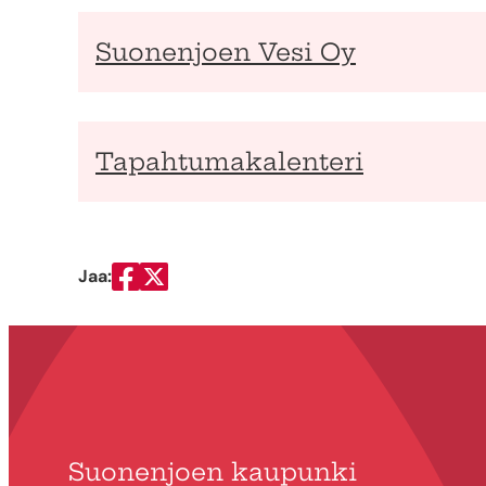
Suonenjoen Vesi Oy
Tapahtumakalenteri
Jaa:
Jaa Facebookissa
Jaa Twitterissä
Suonenjoen kaupunki