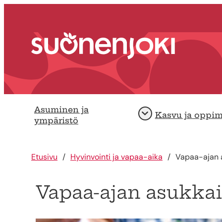
Siirry sisältöön
Etusivu
Asuminen ja
Kasvu ja oppi
Avaa
ympäristö
Etusivu
Hyvinvointi ja vapaa-aika
Vapaa-ajan a
Vapaa-ajan asukkai