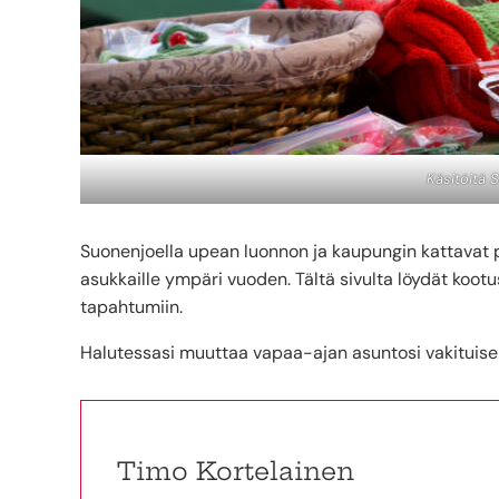
Käsitöitä 
Suonenjoella upean luonnon ja kaupungin kattavat
asukkaille ympäri vuoden. Tältä sivulta löydät kootus
tapahtumiin.
Halutessasi muuttaa vapaa-ajan asuntosi vakituisek
Timo Kortelainen