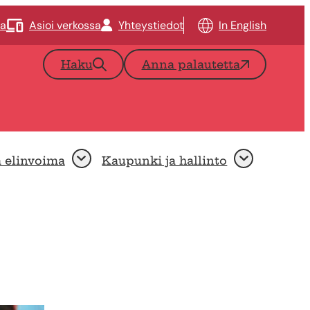
ta
Asioi verkossa
Yhteystiedot
In English
Haku
Anna palautetta
a elinvoima
Kaupunki ja hallinto
Avaa
Avaa