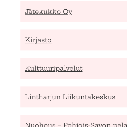
Jätekukko Oy
Kirjasto
Kulttuuripalvelut
Lintharjun Liikuntakeskus
Nuohous – Pohjois-Savon pela