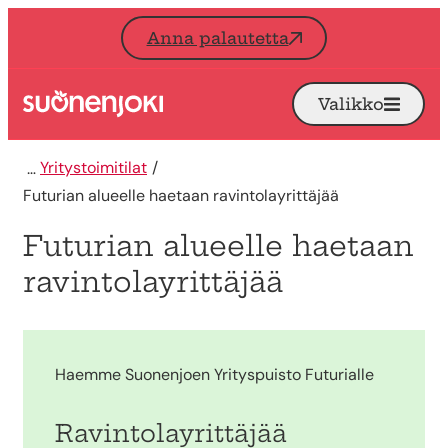
Siirry sisältöön
Anna palautetta
Valikko
Avaa
Etusivu
Yritystoimitilat
Futurian alueelle haetaan ravintolayrittäjää
Futurian alueelle haetaan
ravintolayrittäjää
Haemme Suonenjoen Yrityspuisto Futurialle
Ravintolayrittäjää