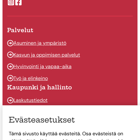
Suonenjoen kaupungin Instragram
Suonenjoen kaupungin Facebook
Palvelut
Asuminen ja ympäristö
Kasvun ja oppimisen palvelut
Hyvinvointi ja vapaa-aika
Työ ja elinkeino
Kaupunki ja hallinto
Laskutustiedot
Osallistu ja vaikuta
Evästeasetukset
Päätöksenteko
Tämä sivusto käyttää evästeitä. Osa evästeistä on
Talous