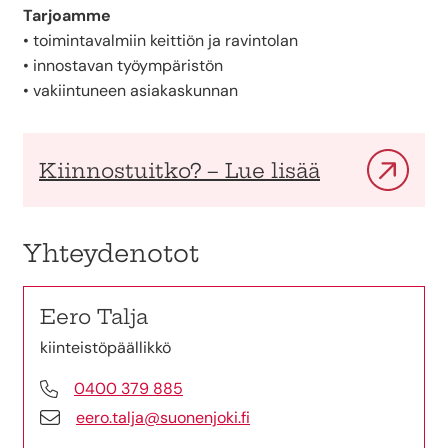
Tarjoamme
• toimintavalmiin keittiön ja ravintolan
• innostavan työympäristön
• vakiintuneen asiakaskunnan
Kiinnostuitko? – Lue lisää
Yhteydenotot
Eero Talja
kiinteistöpäällikkö
0400 379 885
eero.talja@suonenjoki.fi