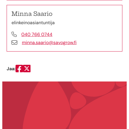
Minna Saario
elinkeinoasiantuntija
040 766 0744
minna.saario@savogrow.fi
Jaa:
Jaa Facebookissa
Jaa Twitterissä