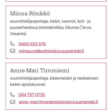
Minna Rönkkö
suunnittelijaopettaja, kielet, luennot, koti- ja
puutarhatalous,tietotekniikka, liikunta (Tervo,
Vesanto)
0400 652 576
minna.ronkko@sivistys.suonenjoki.fi
Anne-Mari Tirroniemi
suunnittelijaopettaja, kädentaidot ja taideaineet
kaikki opistokunnat
044 757 0725
anne-mari.tirroniemi@sivistys.suonenjoki.fi