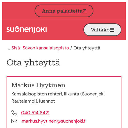
Siirry sisältöön
Anna palautetta
Valikko
Avaa
Etusivu
Sisä-Savon kansalaisopisto
Ota yhteyttä
Ota yhteyttä
Markus Hyytinen
Kansalaisopiston rehtori, liikunta (Suonenjoki,
Rautalampi), luennot
040 514 6421
markus.hyytinen@suonenjoki.fi