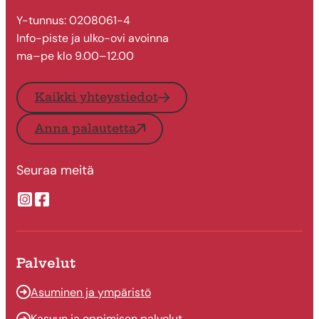
Y-tunnus: 0208061-4
Info-piste ja ulko-ovi avoinna
ma–pe klo 9.00–12.00
Kaikki yhteystiedot
Anna palautetta
Seuraa meitä
Suonenjoen kaupungin Instragram
Suonenjoen kaupungin Facebook
Palvelut
Asuminen ja ympäristö
Kasvun ja oppimisen palvelut