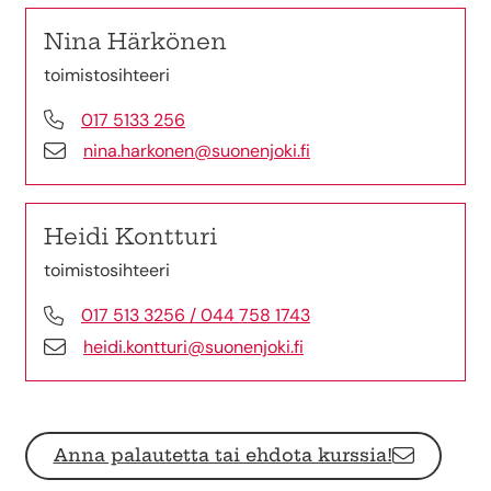
Nina Härkönen
toimistosihteeri
017 5133 256
nina.harkonen@suonenjoki.fi
Heidi Kontturi
toimistosihteeri
017 513 3256 / 044 758 1743
heidi.kontturi@suonenjoki.fi
Anna palautetta tai ehdota kurssia!