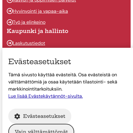
Hyvinvointi ja vapaa-aika
Työ ja elinkeino
Kaupunki ja hallinto
Laskutustiedot
Osallistu ja vaikuta
Evästeasetukset
Päätöksenteko
Tämä sivusto käyttää evästeitä. Osa evästeistä on
Talous
välttämättömiä ja osaa käytetään tilastointi- sekä
Yhteystiedot
markkinointitarkoituksiin.
Tietoa Suonenjoesta
Lue lisää Evästekäytännöt-sivulta.
Asiointi
Evästeasetukset
Tietoa Suonenjoesta
Vain välttämättömät