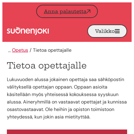
Siirry sisältöön
Anna palautetta
Valikko
Avaa
Etusivu
Opetus
Tietoa opettajalle
Tietoa opettajalle
Lukuvuoden alussa jokainen opettaja saa sähköpostin
välityksellä opettajan oppaan. Oppaan asioita
käsitellään myös yhteisessä kokouksessa syyskuun
alussa. Aineryhmillä on vastaavat opettajat ja kunnissa
osastovastaavat. Ole heihin ja opiston toimistoon
yhteydessä, kun jokin asia mietityttää.