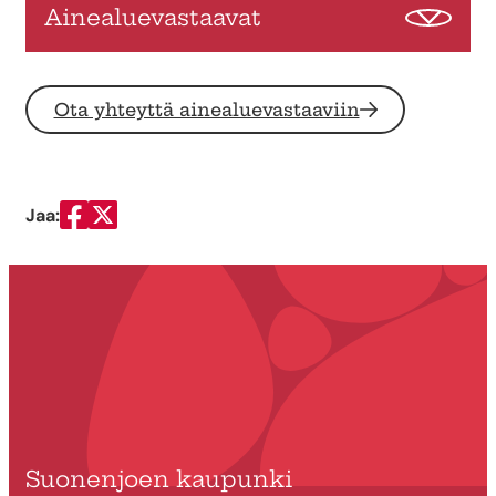
Ainealuevastaavat
Ota yhteyttä ainealuevastaaviin
Jaa:
Jaa Facebookissa
Jaa Twitterissä
Suonenjoen kaupunki