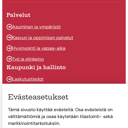
Palvelut
Asuminen ja ympäristö
Kasvun ja oppimisen palvelut
Hyvinvointi ja vapaa-aika
Työ ja elinkeino
Kaupunki ja hallinto
Laskutustiedot
Osallistu ja vaikuta
Evästeasetukset
Päätöksenteko
Tämä sivusto käyttää evästeitä. Osa evästeistä on
Talous
välttämättömiä ja osaa käytetään tilastointi- sekä
Yhteystiedot
markkinointitarkoituksiin.