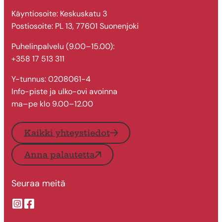
Käyntiosoite: Keskuskatu 3
Postiosoite: PL 13, 77601 Suonenjoki
Puhelinpalvelu (9.00–15.00):
+358 17 513 311
Y-tunnus: 0208061-4
Info-piste ja ulko-ovi avoinna
ma–pe klo 9.00–12.00
Kaikki yhteystiedot
Anna palautetta
Seuraa meitä
Suonenjoen kaupungin Instragram
Suonenjoen kaupungin Facebook