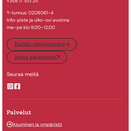
+358 17 513 311
Y-tunnus: 0208061-4
Info-piste ja ulko-ovi avoinna
ma–pe klo 9.00–12.00
Kaikki yhteystiedot
Anna palautetta
Seuraa meitä
Suonenjoen kaupungin Instragram
Suonenjoen kaupungin Facebook
Palvelut
Asuminen ja ympäristö