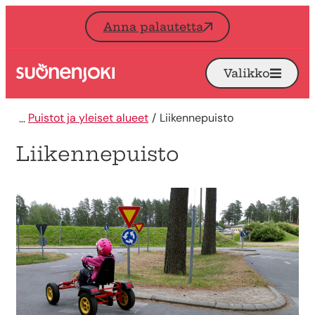
Siirry sisältöön
Anna palautetta
Valikko
Avaa
Etusivu
Puistot ja yleiset alueet
Liikennepuisto
Liikennepuisto