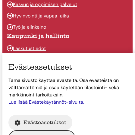
Kasvun ja oppimisen palvelut
Hyvinvointi ja vapaa-aika
Työ ja elinkeino
Kaupunki ja hallinto
Laskutustiedot
Osallistu ja vaikuta
Evästeasetukset
Päätöksenteko
Tämä sivusto käyttää evästeitä. Osa evästeistä on
Talous
välttämättömiä ja osaa käytetään tilastointi- sekä
Yhteystiedot
markkinointitarkoituksiin.
Lue lisää Evästekäytännöt-sivulta.
Tietoa Suonenjoesta
Asiointi
Evästeasetukset
Tietoa Suonenjoesta