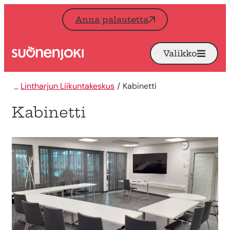
Siirry sisältöön
Anna palautetta
Valikko
Avaa
Etusivu
Lintharjun Liikuntakeskus
Kabinetti
Kabinetti