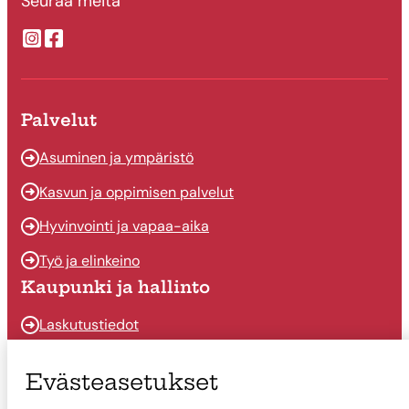
Seuraa meitä
Suonenjoen kaupungin Instragram
Suonenjoen kaupungin Facebook
Palvelut
Asuminen ja ympäristö
Kasvun ja oppimisen palvelut
Hyvinvointi ja vapaa-aika
Työ ja elinkeino
Kaupunki ja hallinto
Laskutustiedot
Osallistu ja vaikuta
Evästeasetukset
Päätöksenteko