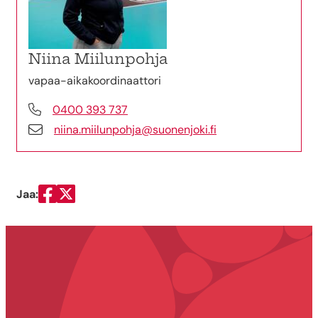
Niina Miilunpohja
vapaa-aikakoordinaattori
0400 393 737
niina.miilunpohja@suonenjoki.fi
Jaa:
Jaa Facebookissa
Jaa Twitterissä