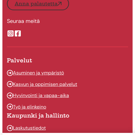
Anna palautetta
Seuraa meitä
Suonenjoen kaupungin Instragram
Suonenjoen kaupungin Facebook
Palvelut
Asuminen ja ympäristö
Kasvun ja oppimisen palvelut
Hyvinvointi ja vapaa-aika
Työ ja elinkeino
Kaupunki ja hallinto
Laskutustiedot