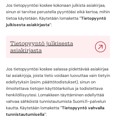
Jos tietopyyntösi koskee kokonaan julkista asiakirjaa,
sinun ei tarvitse perustella pyyntöäsi eikä kertoa, mihin
tietoa käytetään. Käytetään lomaketta ”
Tietopyyntö
julkisesta asiakirjasta
”:
Tietopyyntö julkisesta
asiakirjasta
Jos tietopyyntösi koskee salassa pidettävää asiakirjaa
tai asiakirjoja, joista tieto voidaan luovuttaa vain tietyin
edellytyksin (esim. päättötodistukset), sinun on
ilmoitettava tietojen käyttötarkoitus ja todistettava
henkilöllisyytesi. Lomakkeen täyttäminen edellyttää
vahvaa sähköistä tunnistautumista Suomi.fi-palvelun
kautta. Käytetään lomaketta ”
Tietopyyntö vahvalla
tunnistautumisella
”: