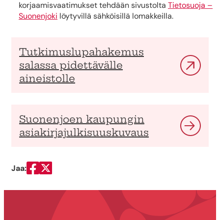
korjaamisvaatimukset tehdään sivustolta
Tietosuoja –
Suonenjoki
löytyvillä sähköisillä lomakkeilla.
Tutkimuslupahakemus
salassa pidettävälle
aineistolle
Suonenjoen kaupungin
asiakirjajulkisuuskuvaus
Jaa:
Jaa Facebookissa
Jaa Twitterissä