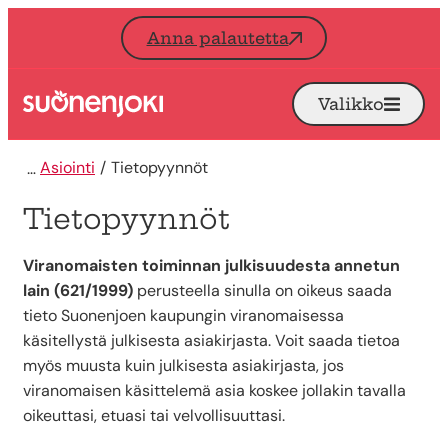
Siirry sisältöön
Anna palautetta
Valikko
Avaa
Etusivu
Asiointi
Tietopyynnöt
Tietopyynnöt
Viranomaisten toiminnan julkisuudesta annetun
lain (621/1999)
perusteella sinulla on oikeus saada
tieto Suonenjoen kaupungin viranomaisessa
käsitellystä julkisesta asiakirjasta. Voit saada tietoa
myös muusta kuin julkisesta asiakirjasta, jos
viranomaisen käsittelemä asia koskee jollakin tavalla
oikeuttasi, etuasi tai velvollisuuttasi.