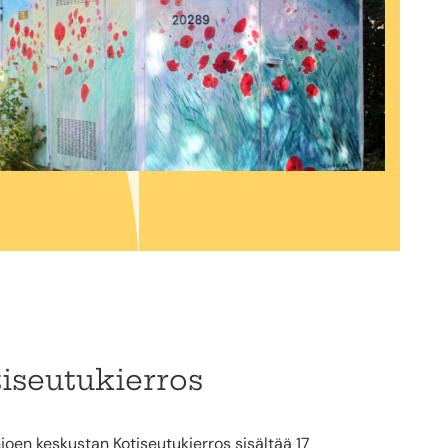
iseutukierros
oen keskustan Kotiseutukierros sisältää 17