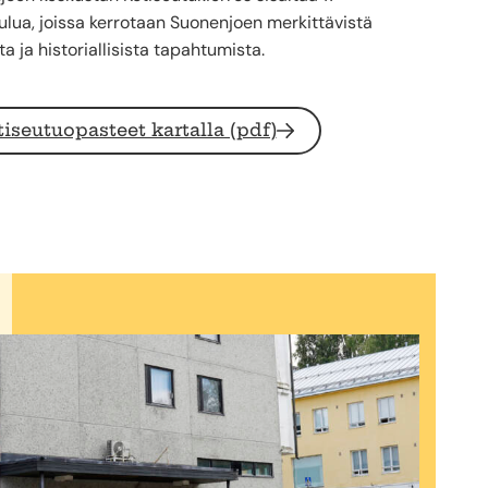
lua, joissa kerrotaan Suonenjoen merkittävistä
ta ja historiallisista tapahtumista.
iseutuopasteet kartalla (pdf)