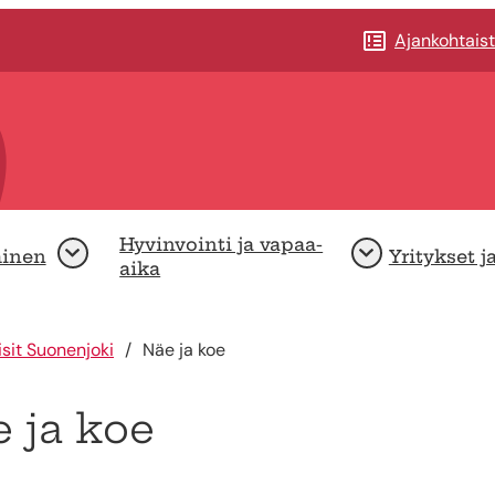
Ajankohtais
Hyvinvointi ja vapaa-
minen
Yritykset j
Avaa
Avaa
aika
isit Suonenjoki
Näe ja koe
 ja koe