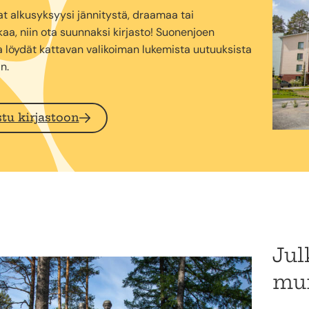
at alkusyksyysi jännitystä, draamaa tai
aa, niin ota suunnaksi kirjasto! Suonenjoen
a löydät kattavan valikoiman lukemista uutuuksista
n.
tu kirjastoon
Jul
mui