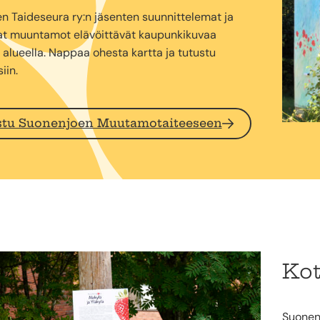
n Taideseura ry:n jäsenten suunnittelemat ja
t muuntamot elävöittävät kaupunkikuvaa
 alueella. Nappaa ohesta kartta ja tutustu
iin.
stu Suonenjoen Muutamotaiteeseen
Kot
Suonenj