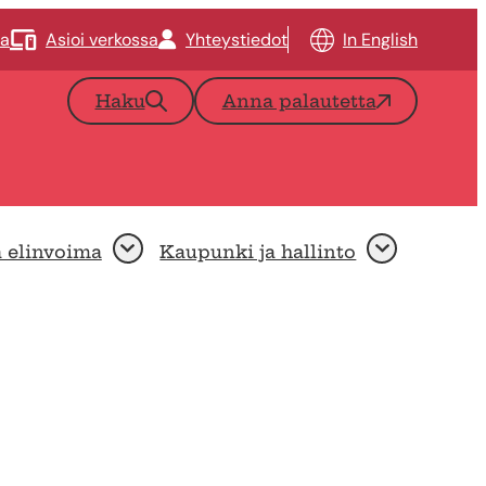
ta
Asioi verkossa
Yhteystiedot
In English
Haku
Anna palautetta
a elinvoima
Kaupunki ja hallinto
Avaa
Avaa