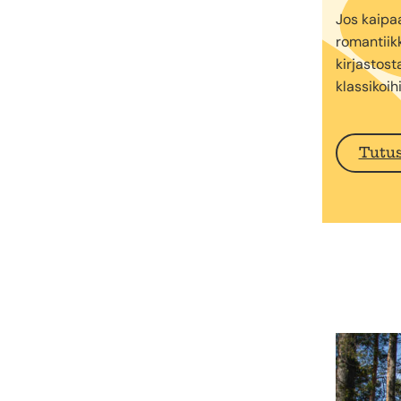
Jos kaipa
romantiikk
kirjastost
klassikoihi
Tutus