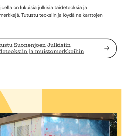
oella on lukuisia julkisia taideteoksia ja
erkkejä. Tutustu teoksiin ja löydä ne karttojen
tustu Suonenjoen Julkisiin
ideteoksiin ja muistomerkkeihin