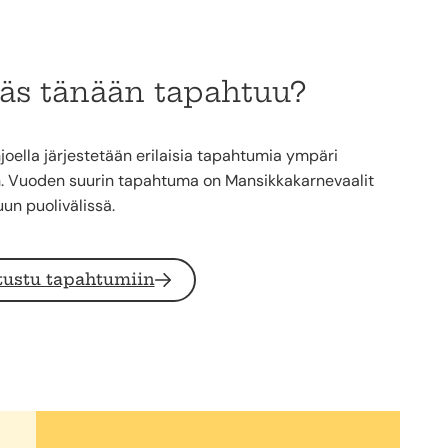
äs tänään tapahtuu?
oella järjestetään erilaisia tapahtumia ympäri
. Vuoden suurin tapahtuma on Mansikkakarnevaalit
un puolivälissä.
tustu tapahtumiin