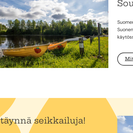
Sou
Suomen 
Suonenj
käytös
Mi
 täynnä seikkailuja!