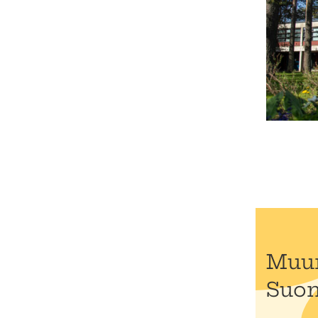
Muun
Suon