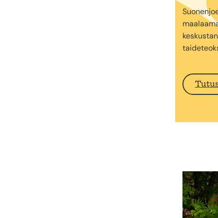
Suonenjoe
maalaama
keskustan
taideteoks
Tutu