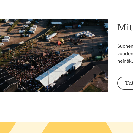
Mit
Suonenj
vuoden
heinäku
Tu