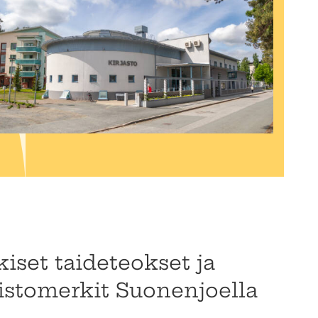
kiset taideteokset ja
stomerkit Suonenjoella