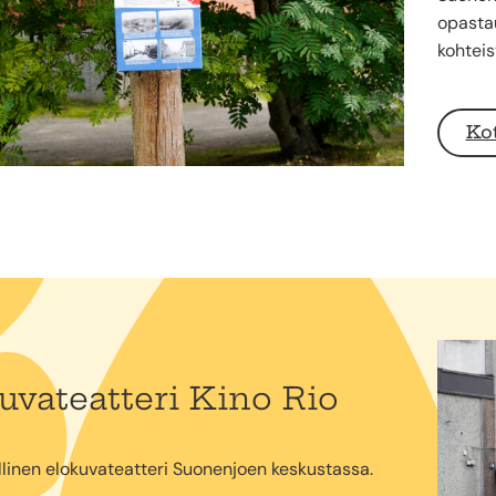
opastau
kohteis
Kot
uvateatteri Kino Rio
linen elokuvateatteri Suonenjoen keskustassa.