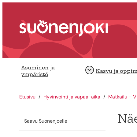
Siirry sisältöön
Etusivu
Asuminen ja
Kasvu ja oppi
Avaa
ympäristö
Etusivu
Hyvinvointi ja vapaa-aika
Matkailu – V
Näe
Saavu Suonenjoelle