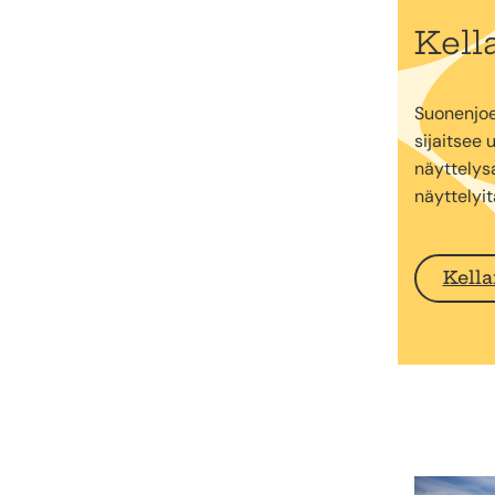
Kella
Suonenjoe
sijaitsee 
näyttelysa
näyttelyi
Kella