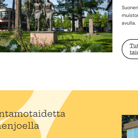
Suonenj
muistom
avulla.
Tu
ta
tamotaidetta
enjoella