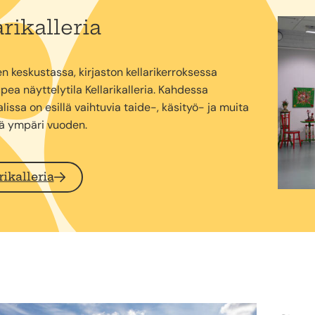
rikalleria
n keskustassa, kirjaston kellarikerroksessa
upea näyttelytila Kellarikalleria. Kahdessa
lissa on esillä vaihtuvia taide-, käsityö- ja muita
tä ympäri vuoden.
rikalleria