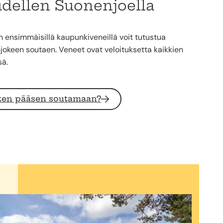
dellen Suonenjoella
ensimmäisillä kaupunkiveneillä voit tutustua
okeen soutaen. Veneet ovat veloituksetta kaikkien
sä.
ten pääsen soutamaan?