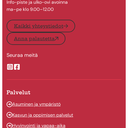
Info-piste ja ulko-ovi avoinna
ma–pe klo 9.00–12.00
Kaikki yhteystiedot
Anna palautetta
Seuraa meitä
Suonenjoen kaupungin Instragram
Suonenjoen kaupungin Facebook
Palvelut
Asuminen ja ympäristö
Kasvun ja oppimisen palvelut
Hyvinvointi ja vapaa-aika