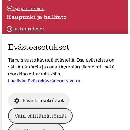
Työ ja elinkeino
Kaupunki ja hallinto
Laskutustiedot
Osallistu ja vaikuta
Evästeasetukset
Päätöksenteko
Tämä sivusto käyttää evästeitä. Osa evästeistä on
Talous
välttämättömiä ja osaa käytetään tilastointi- sekä
Yhteystiedot
markkinointitarkoituksiin.
Tietoa Suonenjoesta
Lue lisää Evästekäytännöt-sivulta.
Asiointi
Evästeasetukset
Tietoa Suonenjoesta
Vain välttämättömät
© Suonenjoen kaupunki