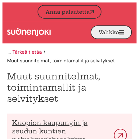
Siirry sisältöön
Anna palautetta
Valikko
Avaa
Etusivu
Tärkeä tietää
Muut suunnitelmat, toimintamallit ja selvitykset
Muut suunnitelmat,
toimintamallit ja
selvitykset
Kuopion kaupungin ja
seudun kuntien