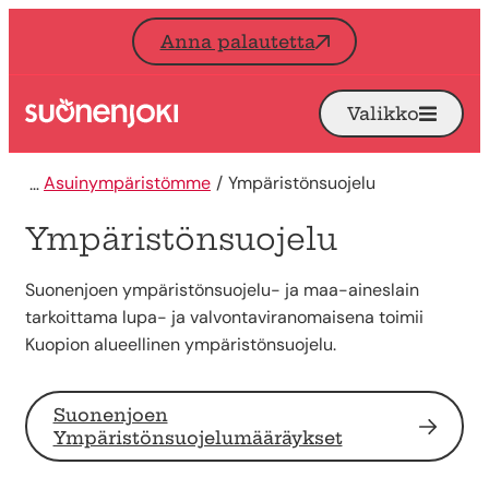
Siirry sisältöön
Anna palautetta
Valikko
Avaa
Etusivu
Asuinympäristömme
Ympäristönsuojelu
Ympäristönsuojelu
Suonenjoen ympäristönsuojelu- ja maa-aineslain
tarkoittama lupa- ja valvontaviranomaisena toimii
Kuopion alueellinen ympäristönsuojelu.
Suonenjoen
Ympäristönsuojelumääräykset