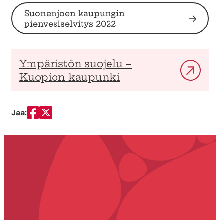
Suonenjoen kaupungin
pienvesiselvitys 2022
Ympäristön suojelu –
Kuopion kaupunki
Jaa:
Jaa Facebookissa
Jaa Twitterissä