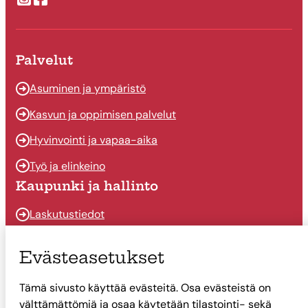
Suonenjoen kaupungin Instragram
Suonenjoen kaupungin Facebook
Palvelut
Asuminen ja ympäristö
Kasvun ja oppimisen palvelut
Hyvinvointi ja vapaa-aika
Työ ja elinkeino
Kaupunki ja hallinto
Laskutustiedot
Osallistu ja vaikuta
Evästeasetukset
Päätöksenteko
Tämä sivusto käyttää evästeitä. Osa evästeistä on
Talous
välttämättömiä ja osaa käytetään tilastointi- sekä