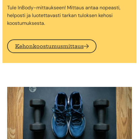
Tule InBody-mittaukseen! Mittaus antaa nopeasti,
helposti ja luotettavasti tarkan tuloksen kehosi
koostumuksesta.
Kehonkoostumusmittaus