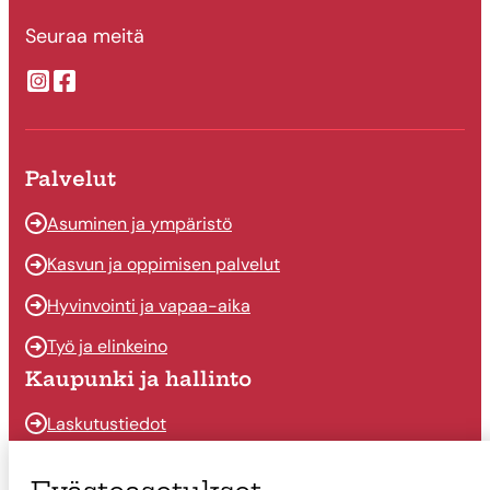
Seuraa meitä
Suonenjoen kaupungin Instragram
Suonenjoen kaupungin Facebook
Palvelut
Asuminen ja ympäristö
Kasvun ja oppimisen palvelut
Hyvinvointi ja vapaa-aika
Työ ja elinkeino
Kaupunki ja hallinto
Laskutustiedot
Osallistu ja vaikuta