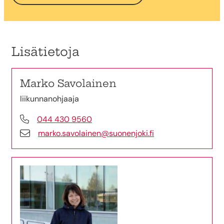
Lisätietoja
Marko Savolainen
liikunnanohjaaja
044 430 9560
marko.savolainen@suonenjoki.fi