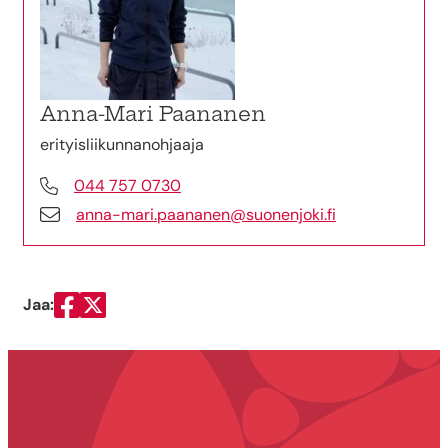
Anna-Mari Paananen
erityisliikunnanohjaaja
044 757 0730
anna-mari.paananen@suonenjoki.fi
Jaa:
Jaa Facebookissa
Jaa Twitterissä