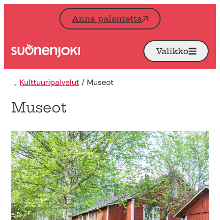
Siirry sisältöön
Anna palautetta
Valikko
Avaa
Etusivu
Kulttuuripalvelut
Museot
Museot