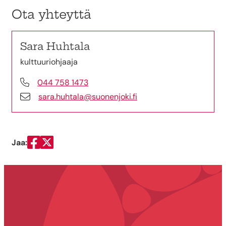
Ota yhteyttä
Sara Huhtala
kulttuuriohjaaja
044 758 1473
sara.huhtala@suonenjoki.fi
Jaa:
Jaa Facebookissa
Jaa Twitterissä