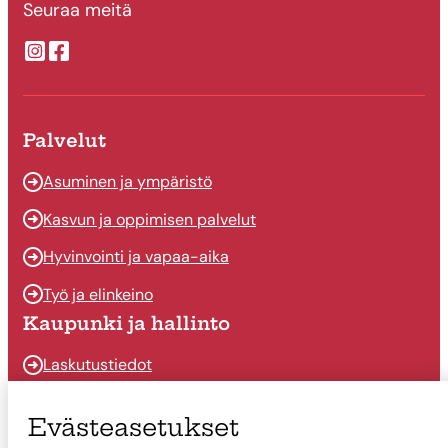
Seuraa meitä
Suonenjoen kaupungin Instragram
Suonenjoen kaupungin Facebook
Palvelut
Asuminen ja ympäristö
Kasvun ja oppimisen palvelut
Hyvinvointi ja vapaa-aika
Työ ja elinkeino
Kaupunki ja hallinto
Laskutustiedot
Osallistu ja vaikuta
Evästeasetukset
Päätöksenteko