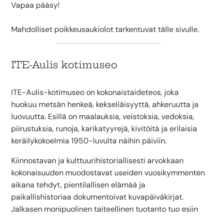
Vapaa pääsy!
Mahdolliset poikkeusaukiolot tarkentuvat tälle sivulle.
ITE-Aulis kotimuseo
ITE-Aulis-kotimuseo on kokonaistaideteos, joka
huokuu metsän henkeä, kekseliäisyyttä, ahkeruutta ja
luovuutta. Esillä on maalauksia, veistoksia, vedoksia,
piirustuksia, runoja, karikatyyrejä, kivitöitä ja erilaisia
keräilykokoelmia 1950-luvulta näihin päiviin.
Kiinnostavan ja kulttuurihistoriallisesti arvokkaan
kokonaisuuden muodostavat useiden vuosikymmenten
aikana tehdyt, pientilallisen elämää ja
paikallishistoriaa dokumentoivat kuvapäiväkirjat.
Jalkasen monipuolinen taiteellinen tuotanto tuo esiin