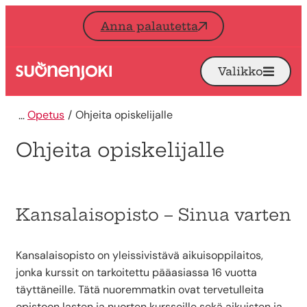
Siirry sisältöön
Anna palautetta
Valikko
Avaa
Etusivu
Opetus
Ohjeita opiskelijalle
Ohjeita opiskelijalle
Kansalaisopisto – Sinua varten
Kansalaisopisto on yleissivistävä aikuisoppilaitos,
jonka kurssit on tarkoitettu pääasiassa 16 vuotta
täyttäneille. Tätä nuoremmatkin ovat tervetulleita
opistoon lasten ja nuorten kursseille sekä aikuisten ja