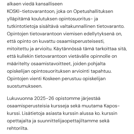
alkaen viedä kansalliseen
KOSKI-tietovarantoon, joka on Opetushallituksen
ylläpitämä koulutuksen opintosuoritus- ja
tutkintotietoja sisältävä valtakunnallinen tietovaranto.
Opintojen tietovarantoon viemisen edellytyksenä on,
että opinto on kuvattu osaamisperusteisesti,
mitoitettu ja arvioitu. Käytännössä tämä tarkoittaa sitä,
että kullekin tietovarantoon vietävälle opinnolle on
määritelty osaamistavoitteet, joiden pohjalta
opiskelijan opintosuorituksen arviointi tapahtuu.
Opintojen vienti Koskeen perustuu opiskelijan
suostumukseen.
Lukuvuonna 2025-26 opistomme järjestää
osaamisperusteisia kursseja sekä muutama Kapos-
kurssi. Lisätietoja asiasta kurssin alussa ko. kurssin
opettajalta ja suunnittelijaopettajiltamme sekä
rehtorilta.