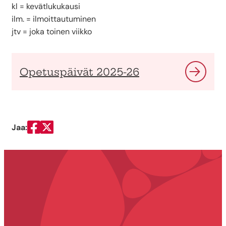
kl = kevätlukukausi
ilm. = ilmoittautuminen
jtv = joka toinen viikko
Opetuspäivät 2025-26
Jaa:
Jaa Facebookissa
Jaa Twitterissä