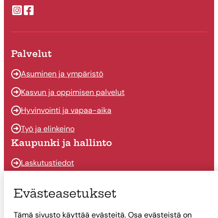
Suonenjoen kaupungin Instragram
Suonenjoen kaupungin Facebook
Palvelut
Asuminen ja ympäristö
Kasvun ja oppimisen palvelut
Hyvinvointi ja vapaa-aika
Työ ja elinkeino
Kaupunki ja hallinto
Laskutustiedot
Osallistu ja vaikuta
Evästeasetukset
Päätöksenteko
Tämä sivusto käyttää evästeitä. Osa evästeistä on
Talous