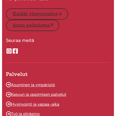
Kaikki yhteystiedot
Anna palautetta
Seuraa meitä
Suonenjoen kaupungin Instragram
Suonenjoen kaupungin Facebook
Palvelut
Asuminen ja ympäristö
Kasvun ja oppimisen palvelut
Hyvinvointi ja vapaa-aika
Työ ja elinkeino