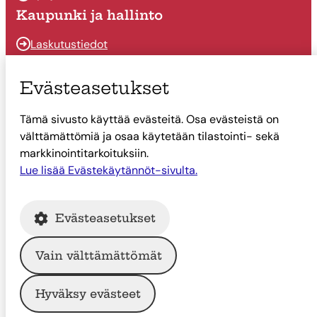
Kaupunki ja hallinto
Laskutustiedot
Osallistu ja vaikuta
Evästeasetukset
Päätöksenteko
Tämä sivusto käyttää evästeitä. Osa evästeistä on
Talous
välttämättömiä ja osaa käytetään tilastointi- sekä
Yhteystiedot
markkinointitarkoituksiin.
Tietoa Suonenjoesta
Lue lisää Evästekäytännöt-sivulta.
Asiointi
Evästeasetukset
Tietoa Suonenjoesta
Vain välttämättömät
© Suonenjoen kaupunki
Hyväksy evästeet
Intranet
Tietosuoja
Saavutettavuus
Evästekäytännöt