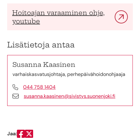
Hoitoajan varaaminen ohje,
youtube
Lisätietoja antaa
Susanna Kaasinen
varhaiskasvatusjohtaja, perhepäivähoidonohjaaja
044 758 1404
susanna.kaasinen@sivistys.suonenjoki.fi
Jaa:
Jaa Facebookissa
Jaa Twitterissä