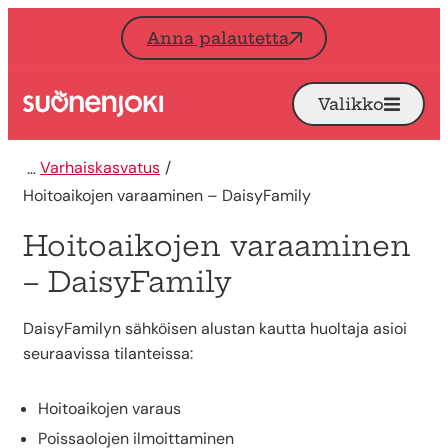
Siirry sisältöön
Anna palautetta
Valikko
Avaa
Etusivu
Varhaiskasvatus
Hoitoaikojen varaaminen – DaisyFamily
Hoitoaikojen varaaminen
– DaisyFamily
DaisyFamilyn sähköisen alustan kautta huoltaja asioi
seuraavissa tilanteissa:
Hoitoaikojen varaus
Poissaolojen ilmoittaminen