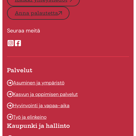
Anna palautetta
Seuraa meitä
Suonenjoen kaupungin Instragram
Suonenjoen kaupungin Facebook
Palvelut
Asuminen ja ympäristö
Kasvun ja oppimisen palvelut
Hyvinvointi ja vapaa-aika
Työ ja elinkeino
Kaupunki ja hallinto