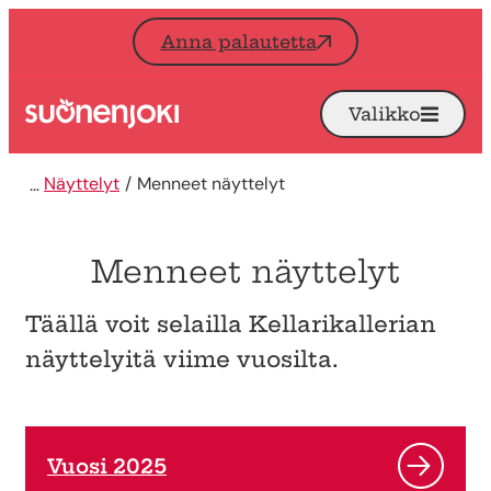
Siirry sisältöön
Anna palautetta
Valikko
Avaa
Etusivu
Näyttelyt
Menneet näyttelyt
Menneet näyttelyt
Täällä voit selailla Kellarikallerian
näyttelyitä viime vuosilta.
Vuosi 2025