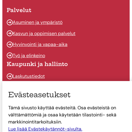
Palvelut
Asuminen ja ympäristö
Kasvun ja oppimisen palvelut
Hyvinvointi ja vapaa-aika
Työ ja elinkeino
Kaupunki ja hallinto
Laskutustiedot
Osallistu ja vaikuta
Evästeasetukset
Päätöksenteko
Tämä sivusto käyttää evästeitä. Osa evästeistä on
Talous
välttämättömiä ja osaa käytetään tilastointi- sekä
Yhteystiedot
markkinointitarkoituksiin.
Tietoa Suonenjoesta
Lue lisää Evästekäytännöt-sivulta.