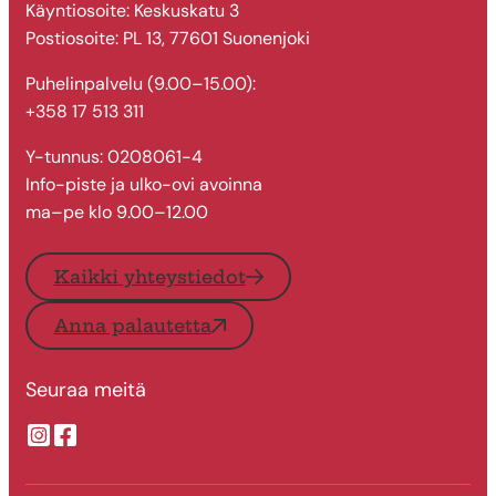
Käyntiosoite: Keskuskatu 3
Postiosoite: PL 13, 77601 Suonenjoki
Puhelinpalvelu (9.00–15.00):
+358 17 513 311
Y-tunnus: 0208061-4
Info-piste ja ulko-ovi avoinna
ma–pe klo 9.00–12.00
Kaikki yhteystiedot
Anna palautetta
Seuraa meitä
Suonenjoen kaupungin Instragram
Suonenjoen kaupungin Facebook