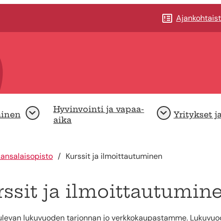
Ajankohtais
Hyvinvointi ja vapaa-
minen
Yritykset j
Avaa
Avaa
aika
ansalaisopisto
Kurssit ja ilmoittautuminen
ssit ja ilmoittautumin
ulevan lukuvuoden tarjonnan jo verkkokaupastamme. Lukuvu