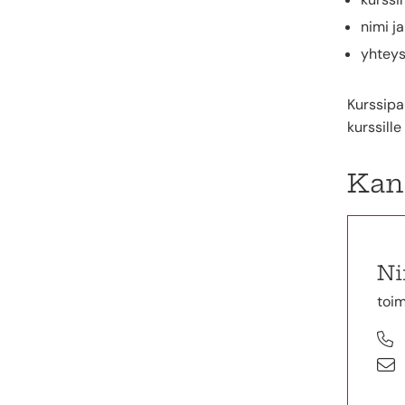
nimi j
yhteys
Kurssipa
kurssill
Kans
Ni
toim