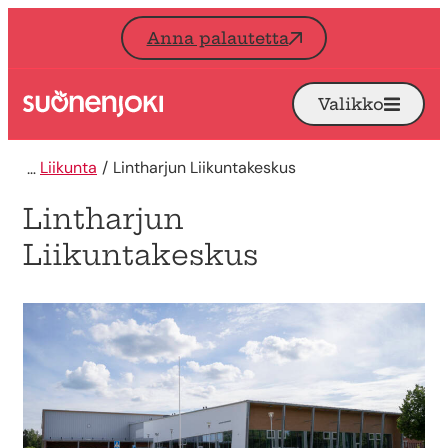
Siirry sisältöön
Anna palautetta
Valikko
Avaa
Etusivu
Liikunta
Lintharjun Liikuntakeskus
Lintharjun
Liikuntakeskus