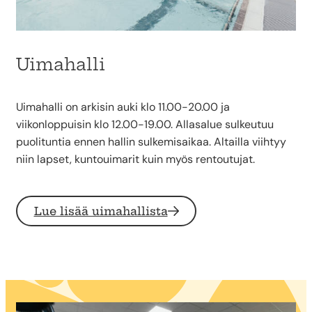
Uimahalli
Uimahalli on arkisin auki klo 11.00-20.00 ja
viikonloppuisin klo 12.00-19.00. Allasalue sulkeutuu
puolituntia ennen hallin sulkemisaikaa. Altailla viihtyy
niin lapset, kuntouimarit kuin myös rentoutujat.
Lue lisää uimahallista