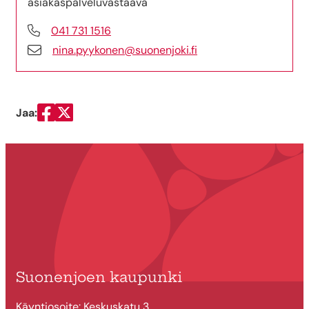
asiakaspalveluvastaava
041 731 1516
nina.pyykonen@suonenjoki.fi
Jaa:
Jaa Facebookissa
Jaa Twitterissä
Suonenjoen kaupunki
Käyntiosoite: Keskuskatu 3