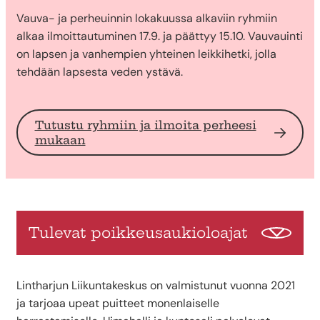
Vauva- ja perheuinnin lokakuussa alkaviin ryhmiin
alkaa ilmoittautuminen 17.9. ja päättyy 15.10. Vauvauinti
on lapsen ja vanhempien yhteinen leikkihetki, jolla
tehdään lapsesta veden ystävä.
Tutustu ryhmiin ja ilmoita perheesi
mukaan
Tulevat poikkeusaukioloajat
Lintharjun Liikuntakeskus on valmistunut vuonna 2021
ja tarjoaa upeat puitteet monenlaiselle