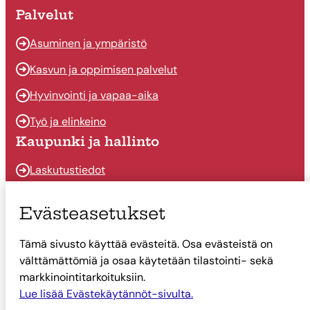
Palvelut
Asuminen ja ympäristö
Kasvun ja oppimisen palvelut
Hyvinvointi ja vapaa-aika
Työ ja elinkeino
Kaupunki ja hallinto
Laskutustiedot
Osallistu ja vaikuta
Evästeasetukset
Päätöksenteko
Tämä sivusto käyttää evästeitä. Osa evästeistä on
Talous
välttämättömiä ja osaa käytetään tilastointi- sekä
Yhteystiedot
markkinointitarkoituksiin.
Tietoa Suonenjoesta
Lue lisää Evästekäytännöt-sivulta.