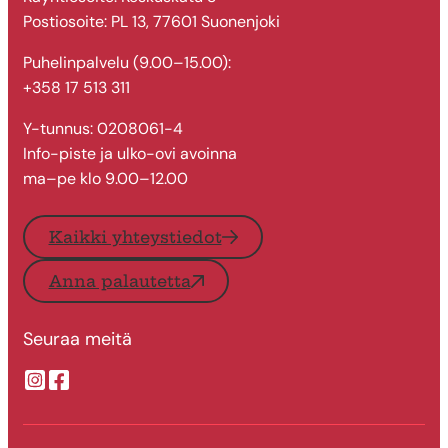
Postiosoite: PL 13, 77601 Suonenjoki
Puhelinpalvelu (9.00–15.00):
+358 17 513 311
Y-tunnus: 0208061-4
Info-piste ja ulko-ovi avoinna
ma–pe klo 9.00–12.00
Kaikki yhteystiedot
Anna palautetta
Seuraa meitä
Suonenjoen kaupungin Instragram
Suonenjoen kaupungin Facebook