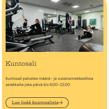
Kuntosali
Kuntosali palvelee määrä- ja vuosirannekkeellisia
asiakkaita joka päivä klo 6.00-22.00
Lue lisää kuntosalista