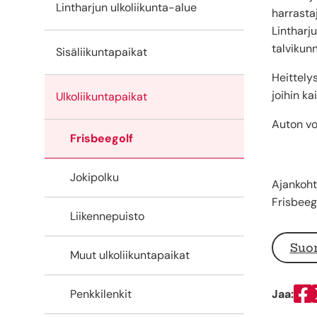
Lintharjun ulkoliikunta-alue
harrastaj
Lintharj
talvikun
Sisäliikuntapaikat
Heittely
joihin ka
Ulkoliikuntapaikat
Auton vo
Frisbeegolf
Jokipolku
Ajankoht
Frisbeeg
Liikennepuisto
Suon
Muut ulkoliikuntapaikat
Jaa:
Penkkilenkit
Ja