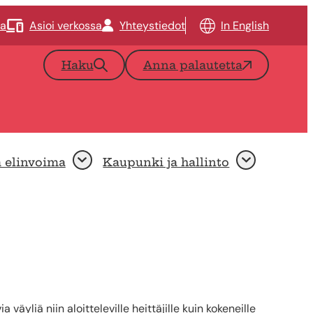
ta
Asioi verkossa
Yhteystiedot
In English
Haku
Anna palautetta
a elinvoima
Kaupunki ja hallinto
Avaa
Avaa
äyliä niin aloitteleville heittäjille kuin kokeneille