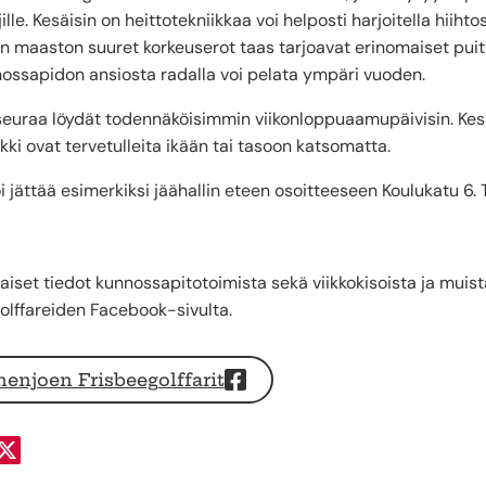
ille. Kesäisin on heittotekniikkaa voi helposti harjoitella hiihtos
un maaston suuret korkeuserot taas tarjoavat erinomaiset puitte
nossapidon ansiosta radalla voi pelata ympäri vuoden.
seuraa löydät todennäköisimmin viikonloppuaamupäivisin. Kesäai
ikki ovat tervetulleita ikään tai tasoon katsomatta.
i jättää esimerkiksi jäähallin eteen osoitteeseen Koulukatu 6. 
aiset tiedot kunnossapitotoimista sekä viikkokisoista ja mui
olffareiden Facebook-sivulta.
enjoen Frisbeegolffarit
a Facebookissa
Jaa Twitterissä