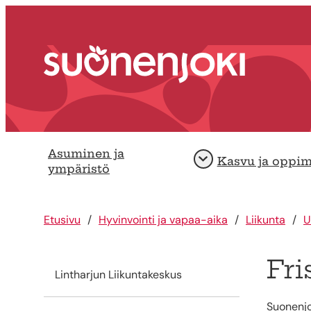
Siirry sisältöön
Etusivu
Asuminen ja
Kasvu ja oppi
Avaa
ympäristö
Etusivu
Hyvinvointi ja vapaa-aika
Liikunta
U
Fri
Lintharjun Liikuntakeskus
Suonenjoe