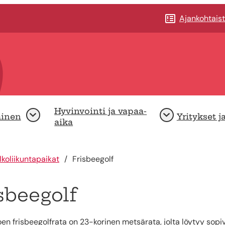
Ajankohtais
Hyvinvointi ja vapaa-
minen
Yritykset j
Avaa
Avaa
aika
lkoliikuntapaikat
Frisbeegolf
sbeegolf
n frisbeegolfrata on 23-korinen metsärata, jolta löytyy sopivia v