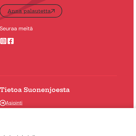
Anna palautetta
Seuraa meitä
Suonenjoen kaupungin Instragram
Suonenjoen kaupungin Facebook
Tietoa Suonenjoesta
Asiointi
Tietoa Suonenjoesta