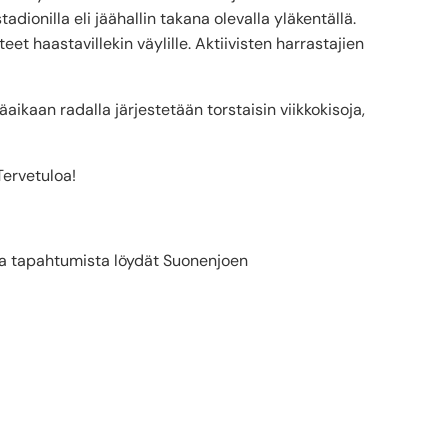
tadionilla eli jäähallin takana olevalla yläkentällä.
et haastavillekin väylille. Aktiivisten harrastajien
kaan radalla järjestetään torstaisin viikkokisoja,
Tervetuloa!
sta tapahtumista löydät Suonenjoen