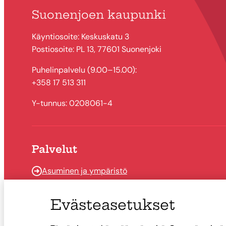
Suonenjoen kaupunki
Käyntiosoite: Keskuskatu 3
Postiosoite: PL 13, 77601 Suonenjoki
Puhelinpalvelu (9.00–15.00):
+358 17 513 311
Y-tunnus: 0208061-4
Palvelut
Asuminen ja ympäristö
Kasvun ja oppimisen palvelut
Evästeasetukset
Hyvinvointi ja vapaa-aika