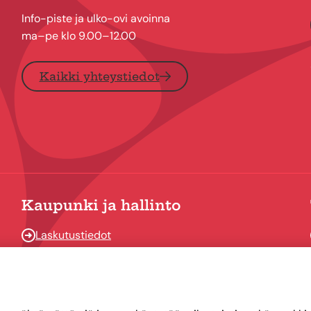
Info-piste ja ulko-ovi avoinna
ma–pe klo 9.00–12.00
Kaikki yhteystiedot
Kaupunki ja hallinto
Laskutustiedot
Osallistu ja vaikuta
Päätöksenteko