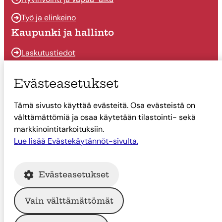
Työ ja elinkeino
Kaupunki ja hallinto
Laskutustiedot
Osallistu ja vaikuta
Evästeasetukset
Päätöksenteko
Tämä sivusto käyttää evästeitä. Osa evästeistä on
Talous
välttämättömiä ja osaa käytetään tilastointi- sekä
Yhteystiedot
markkinointitarkoituksiin.
Lue lisää Evästekäytännöt-sivulta.
Tietoa Suonenjoesta
Asiointi
Evästeasetukset
Tietoa Suonenjoesta
Vain välttämättömät
© Suonenjoen kaupunki