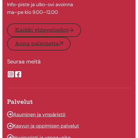
Info-piste ja ulko-ovi avoinna
ma–pe klo 9.00–12.00
Kaikki yhteystiedot
Anna palautetta
Seuraa meitä
Suonenjoen kaupungin Instragram
Suonenjoen kaupungin Facebook
Palvelut
Asuminen ja ympäristö
Kasvun ja oppimisen palvelut
Hyvinvointi ja vapaa-aika