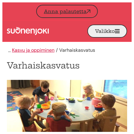
Siirry sisältöön
Anna palautetta
Valikko
Avaa
Etusivu
Kasvu ja oppiminen
Varhaiskasvatus
Varhaiskasvatus