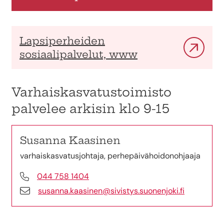
Lapsiperheiden
sosiaalipalvelut, www
Varhaiskasvatustoimisto
palvelee arkisin klo 9-15
Susanna Kaasinen
varhaiskasvatusjohtaja, perhepäivähoidonohjaaja
044 758 1404
susanna.kaasinen@sivistys.suonenjoki.fi