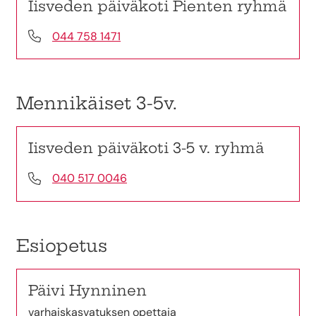
Iisveden päiväkoti Pienten ryhmä
044 758 1471
Mennikäiset 3-5v.
Iisveden päiväkoti 3-5 v. ryhmä
040 517 0046
Esiopetus
Päivi Hynninen
varhaiskasvatuksen opettaja