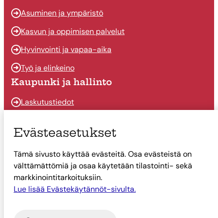
Asuminen ja ympäristö
Kasvun ja oppimisen palvelut
Hyvinvointi ja vapaa-aika
Työ ja elinkeino
Kaupunki ja hallinto
Laskutustiedot
Osallistu ja vaikuta
Evästeasetukset
Päätöksenteko
Tämä sivusto käyttää evästeitä. Osa evästeistä on
Talous
välttämättömiä ja osaa käytetään tilastointi- sekä
Yhteystiedot
markkinointitarkoituksiin.
Tietoa Suonenjoesta
Lue lisää Evästekäytännöt-sivulta.
Asiointi