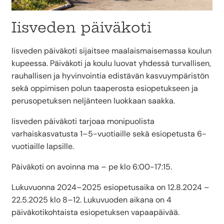
Iisveden päiväkoti
Iisveden päiväkoti sijaitsee maalaismaisemassa koulun
kupeessa. Päiväkoti ja koulu luovat yhdessä turvallisen,
rauhallisen ja hyvinvointia edistävän kasvuympäristön
sekä oppimisen polun taaperosta esiopetukseen ja
perusopetuksen neljänteen luokkaan saakka.
Iisveden päiväkoti tarjoaa monipuolista
varhaiskasvatusta 1–5-vuotiaille sekä esiopetusta 6-
vuotiaille lapsille.
Päiväkoti on avoinna ma – pe klo 6:00-17:15.
Lukuvuonna 2024–2025 esiopetusaika on 12.8.2024 –
22.5.2025 klo 8–12. Lukuvuoden aikana on 4
päiväkotikohtaista esiopetuksen vapaapäivää.