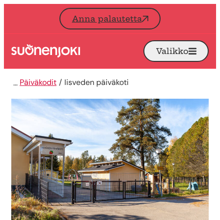
Siirry sisältöön
Anna palautetta
Valikko
Avaa
Etusivu
Päiväkodit
Iisveden päiväkoti