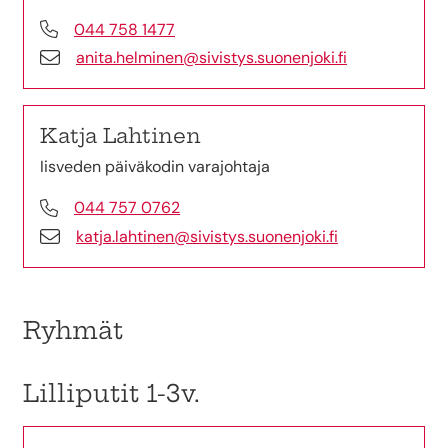
044 758 1477
anita.helminen@sivistys.suonenjoki.fi
Katja Lahtinen
Iisveden päiväkodin varajohtaja
044 757 0762
katja.lahtinen@sivistys.suonenjoki.fi
Ryhmät
Lilliputit 1-3v.