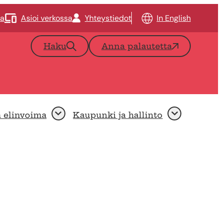
ta
Asioi verkossa
Yhteystiedot
In English
Haku
Anna palautetta
a elinvoima
Kaupunki ja hallinto
Avaa
Avaa