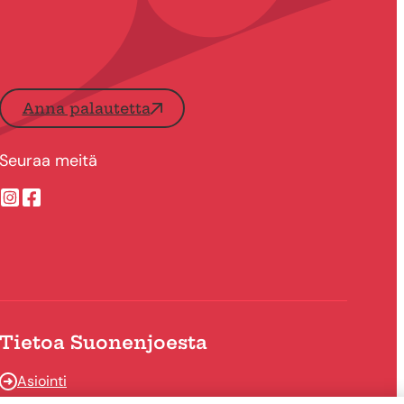
Anna palautetta
Seuraa meitä
Suonenjoen kaupungin Instragram
Suonenjoen kaupungin Facebook
Tietoa Suonenjoesta
Asiointi