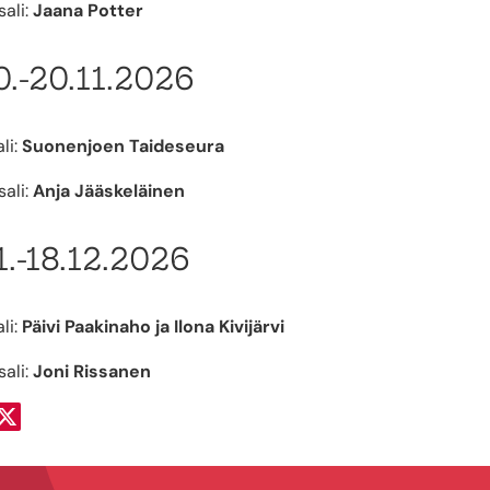
ali:
Jaana Potter
0.-20.11.2026
li:
Suonenjoen Taideseura
ali:
Anja Jääskeläinen
1.-18.12.2026
li:
Päivi Paakinaho ja Ilona Kivijärvi
ali:
Joni Rissanen
a Facebookissa
Jaa Twitterissä