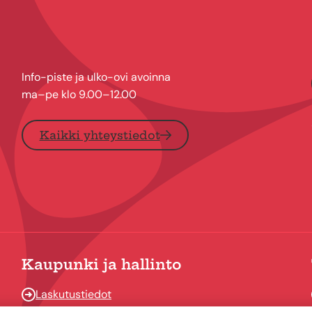
Info-piste ja ulko-ovi avoinna
ma–pe klo 9.00–12.00
Kaikki yhteystiedot
Kaupunki ja hallinto
Laskutustiedot