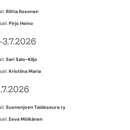
li:
Riitta Kosonen
ali:
Pirjo Heino
.-3.7.2026
li:
Sari Salo-Kiljo
ali:
Kristiina Maria
1.7.2026
li:
Suonenjoen Taideseura ry
ali:
Eeva Mölkänen