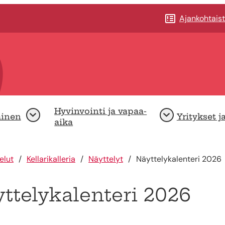
Ajankohtais
Hyvinvointi ja vapaa-
minen
Yritykset j
Avaa
Avaa
aika
elut
Kellarikalleria
Näyttelyt
Näyttelykalenteri 2026
ttelykalenteri 2026