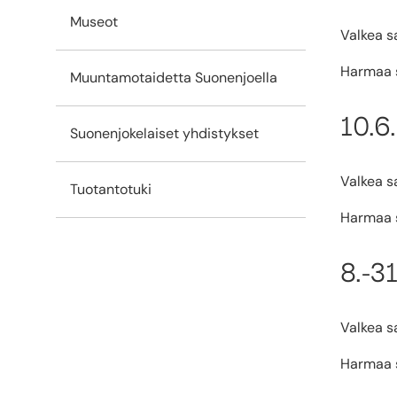
Museot
Valkea sa
Harmaa s
Muuntamotaidetta Suonenjoella
10.6
Suonenjokelaiset yhdistykset
Valkea sa
Tuotantotuki
Harmaa s
8.-3
Valkea sa
Harmaa s