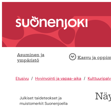
Siirry sisältöön
Etusivu
Asuminen ja
Kasvu ja oppi
Avaa
ympäristö
Etusivu
Hyvinvointi ja vapaa-aika
Kulttuuripalv
Näy
Julkiset taideteokset ja
muistomerkit Suonenjoella