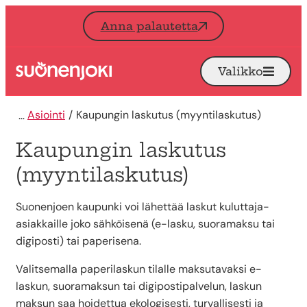
Siirry sisältöön
Anna palautetta
Valikko
Avaa
Etusivu
Asiointi
Kaupungin laskutus (myyntilaskutus)
Kaupungin laskutus
(myyntilaskutus)
Suonenjoen kaupunki voi lähettää laskut kuluttaja-
asiakkaille joko sähköisenä (e-lasku, suoramaksu tai
digiposti) tai paperisena.
Valitsemalla paperilaskun tilalle maksutavaksi e-
laskun, suoramaksun tai digipostipalvelun, laskun
maksun saa hoidettua ekologisesti, turvallisesti ja