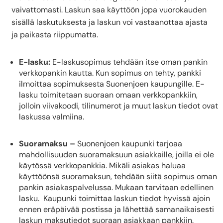
vaivattomasti. Laskun saa käyttöön jopa vuorokauden
sisällä laskutuksesta ja laskun voi vastaanottaa ajasta
ja paikasta riippumatta.
E-lasku:
E-laskusopimus tehdään itse oman pankin
verkkopankin kautta. Kun sopimus on tehty, pankki
ilmoittaa sopimuksesta Suonenjoen kaupungille. E-
lasku toimitetaan suoraan omaan verkkopankkiin,
jolloin viivakoodi, tilinumerot ja muut laskun tiedot ovat
laskussa valmiina.
Suoramaksu –
Suonenjoen kaupunki tarjoaa
mahdollisuuden suoramaksuun asiakkaille, joilla ei ole
käytössä verkkopankkia. Mikäli asiakas haluaa
käyttöönsä suoramaksun, tehdään siitä sopimus oman
pankin asiakaspalvelussa. Mukaan tarvitaan edellinen
lasku. Kaupunki toimittaa laskun tiedot hyvissä ajoin
ennen eräpäivää postissa ja lähettää samanaikaisesti
laskun maksutiedot suoraan asiakkaan pankkiin.