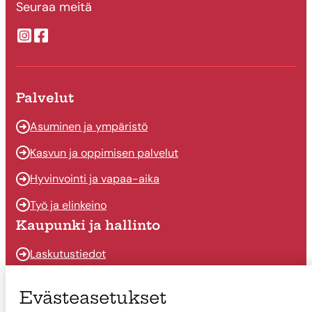
Seuraa meitä
Suonenjoen kaupungin Instragram
Suonenjoen kaupungin Facebook
Palvelut
Asuminen ja ympäristö
Kasvun ja oppimisen palvelut
Hyvinvointi ja vapaa-aika
Työ ja elinkeino
Kaupunki ja hallinto
Laskutustiedot
Osallistu ja vaikuta
Evästeasetukset
Päätöksenteko