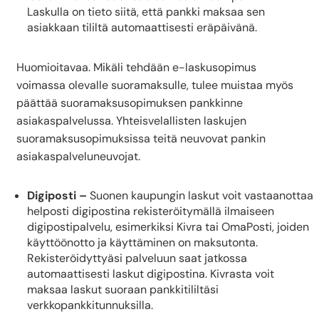
Laskulla on tieto siitä, että pankki maksaa sen
asiakkaan tililtä automaattisesti eräpäivänä.
Huomioitavaa. Mikäli tehdään e-laskusopimus
voimassa olevalle suoramaksulle, tulee muistaa myös
päättää suoramaksusopimuksen pankkinne
asiakaspalvelussa. Yhteisvelallisten laskujen
suoramaksusopimuksissa teitä neuvovat pankin
asiakaspalveluneuvojat.
Digiposti –
Suonen kaupungin laskut voit vastaanottaa
helposti digipostina rekisteröitymällä ilmaiseen
digipostipalvelu, esimerkiksi Kivra tai OmaPosti, joiden
käyttöönotto ja käyttäminen on maksutonta.
Rekisteröidyttyäsi palveluun saat jatkossa
automaattisesti laskut digipostina. Kivrasta voit
maksaa laskut suoraan pankkitililtäsi
verkkopankkitunnuksilla.