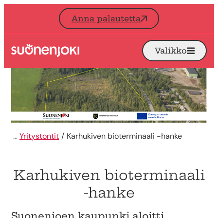
Siirry sisältöön
Anna palautetta
Valikko
Avaa
Etusivu
Yritystontit
Karhukiven bioterminaali -hanke
Karhukiven bioterminaali
-hanke
Suonenjoen kaupunki aloitti