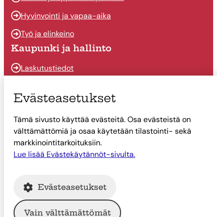
Hyvinvointi ja vapaa-aika
Työ ja elinkeino
Kaupunki ja hallinto
Laskutustiedot
Osallistu ja vaikuta
Evästeasetukset
Päätöksenteko
Tämä sivusto käyttää evästeitä. Osa evästeistä on
Talous
välttämättömiä ja osaa käytetään tilastointi- sekä
Yhteystiedot
markkinointitarkoituksiin.
Lue lisää Evästekäytännöt-sivulta.
Tietoa Suonenjoesta
Asiointi
Evästeasetukset
Tietoa Suonenjoesta
Vain välttämättömät