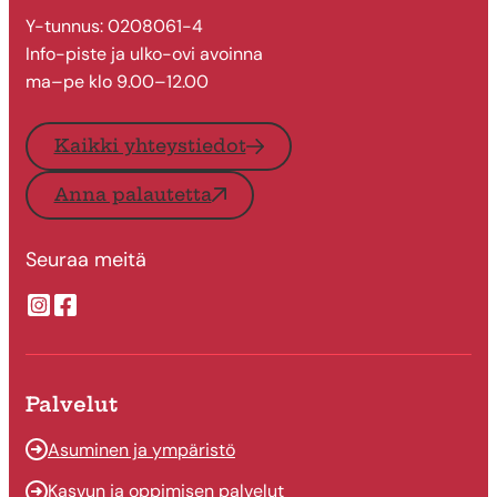
Y-tunnus: 0208061-4
Info-piste ja ulko-ovi avoinna
ma–pe klo 9.00–12.00
Kaikki yhteystiedot
Anna palautetta
Seuraa meitä
Suonenjoen kaupungin Instragram
Suonenjoen kaupungin Facebook
Palvelut
Asuminen ja ympäristö
Kasvun ja oppimisen palvelut