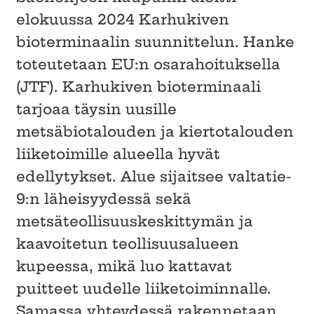
elokuussa 2024 Karhukiven
bioterminaalin suunnittelun. Hanke
toteutetaan EU:n osarahoituksella
(JTF). Karhukiven bioterminaali
tarjoaa täysin uusille
metsäbiotalouden ja kiertotalouden
liiketoimille alueella hyvät
edellytykset. Alue sijaitsee valtatie-
9:n läheisyydessä sekä
metsäteollisuuskeskittymän ja
kaavoitetun teollisuusalueen
kupeessa, mikä luo kattavat
puitteet uudelle liiketoiminnalle.
Samassa yhteydessä rakennetaan