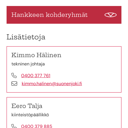
Hankkeen kohderyhmät
Lisätietoja
Kimmo Hälinen
tekninen johtaja
0400 377 761
kimmo.halinen@suonenjoki.fi
Eero Talja
kiinteistöpäällikkö
0400 379 885