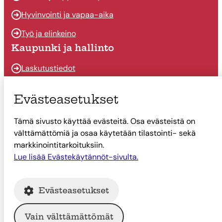
Hyvinvointi ja vapaa-aika
Työ ja elinkeino
Kaupunki ja hallinto
Laskutustiedot
Osallistu ja vaikuta
Evästeasetukset
Päätöksenteko
Tämä sivusto käyttää evästeitä. Osa evästeistä on
Talous
välttämättömiä ja osaa käytetään tilastointi- sekä
Yhteystiedot
markkinointitarkoituksiin.
Tietoa Suonenjoesta
Lue lisää Evästekäytännöt-sivulta.
Asiointi
Evästeasetukset
Tietoa Suonenjoesta
Vain välttämättömät