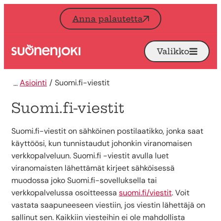
Siirry sisältöön
Anna palautetta
Valikko
Avaa
Etusivu
Asiointi
Suomi.fi-viestit
Suomi.fi-viestit
Suomi.fi-viestit on sähköinen postilaatikko, jonka saat
käyttöösi, kun tunnistaudut johonkin viranomaisen
verkkopalveluun. Suomi.fi -viestit avulla luet
viranomaisten lähettämät kirjeet sähköisessä
muodossa joko Suomi.fi-sovelluksella tai
verkkopalvelussa osoitteessa
suomi.fi/viestit
. Voit
vastata saapuneeseen viestiin, jos viestin lähettäjä on
sallinut sen. Kaikkiin viesteihin ei ole mahdollista