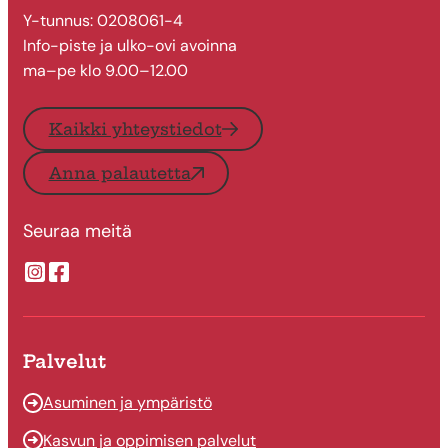
Y-tunnus: 0208061-4
Info-piste ja ulko-ovi avoinna
ma–pe klo 9.00–12.00
Kaikki yhteystiedot
Anna palautetta
Seuraa meitä
Suonenjoen kaupungin Instragram
Suonenjoen kaupungin Facebook
Palvelut
Asuminen ja ympäristö
Kasvun ja oppimisen palvelut