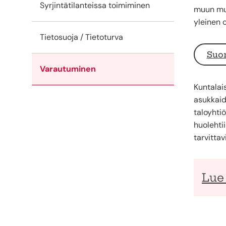
Syrjintätilanteissa toimiminen
muun mua
yleinen o
Tietosuoja / Tietoturva
Suon
Varautuminen
Kuntalais
asukkaid
taloyhti
huolehti
tarvittav
Lue