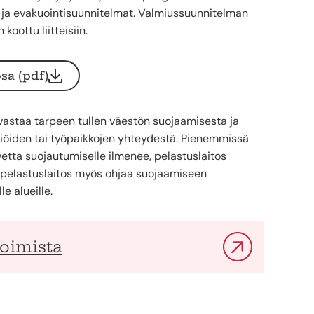
t ja evakuointisuunnitelmat. Valmiussuunnitelman
koottu liitteisiin.
sa (pdf)
s vastaa tarpeen tullen väestön suojaamisesta ja
tiöiden tai työpaikkojen yhteydestä. Pienemmissä
vetta suojautumiselle ilmenee, pelastuslaitos
a pelastuslaitos myös ohjaa suojaamiseen
e alueille.
toimista