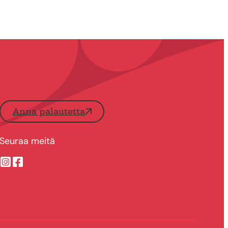
Anna palautetta
Seuraa meitä
Suonenjoen kaupungin Instragram
Suonenjoen kaupungin Facebook