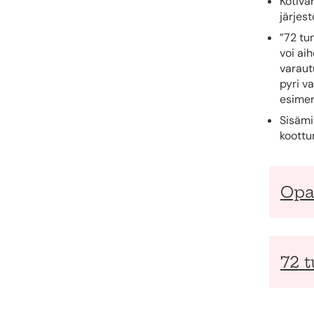
Kotiva
järjes
”72 tu
voi ai
varaut
pyri v
esimer
Sisämi
koottun
Opas
72 t