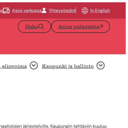
ta
Asioi verkossa
Yhteystiedot
In English
Haku
Anna palautetta
a elinvoima
Kaupunki ja hallinto
Avaa
Avaa
liolojen järjestelyille. Kaupungin tehtäviin kuuluu