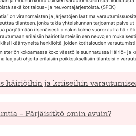
raan ja muuhun kotitalouksien varautumiseen saat koulutusta 
töistä sekä kotitalous- ja neuvontajärjestöistä. (SPEK)
ntia” on viranomaisten ja järjestöjen laatima varautumissuositu
heuttaa tilanteen, jonka takia yhteiskunnan tarjoamat palvelut h
ua pärjäämään itsenäisesti ainakin kolme vuorokautta häiriöt
arautumaan erilaisiin häiriötilanteisiin sen neuvojen mukaisesti
kiksi ikääntyneitä henkilöitä, joiden kotitalouden varautumisti
nisteriön kokoamassa koko väestölle suunnatussa Häiriö- ja k
a laajasti ohjeita erilaisiin poikkeuksellisiin tilanteisiin var
 häiriöihin ja kriiseihin varautumise
untia – Pärjäisitkö omin avuin?