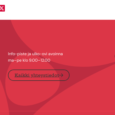
a Facebookissa
Jaa Twitterissä
Info-piste ja ulko-ovi avoinna
ma–pe klo 9.00–12.00
Kaikki yhteystiedot