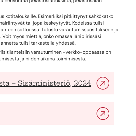
ja neuvontaa pelastuslaitoksista, pelastusalan
s kotitalouksille. Esimerkiksi pitkittynyt sähkökatko
äiriintyvät tai jopa keskeytyvät. Kodeissa tulisi
ilanteen sattuessa. Tutustu varautumissuositukseen ja
. Voit myös miettiä, onko omassa lähipiirissäsi
lannetta tulisi tarkastella yhdessä.
riisitilanteisiin varautuminen -verkko-oppaassa on
autumisesta ja niiden aikana toimimisesta.
sta – Sisäministeriö, 2024