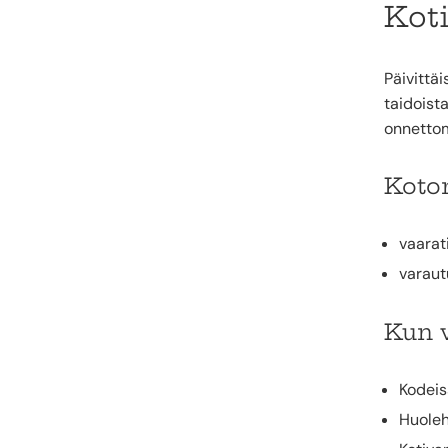
Kot
Päivittäi
taidoist
onnettom
Koto
vaarat
varaut
Kun 
Kodeis
Huoleh