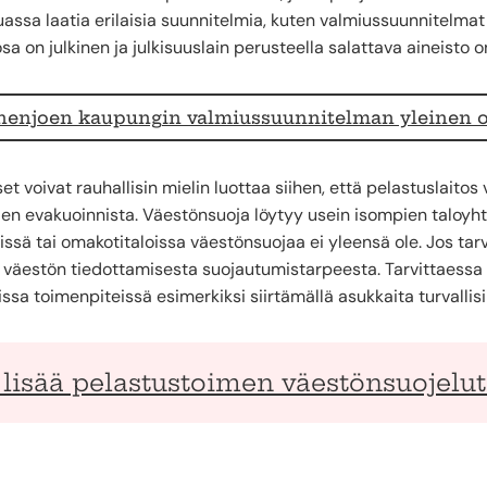
ssa laatia erilaisia suunnitelmia, kuten valmiussuunnitelma
sa on julkinen ja julkisuuslain perusteella salattava aineisto on 
enjoen kaupungin valmiussuunnitelman yleinen o
et voivat rauhallisin mielin luottaa siihen, että pelastuslaito
en evakuoinnista. Väestönsuoja löytyy usein isompien taloyh
öissä tai omakotitaloissa väestönsuojaa ei yleensä ole. Jos tar
i väestön tiedottamisesta suojautumistarpeesta. Tarvittaess
issa toimenpiteissä esimerkiksi siirtämällä asukkaita turvallisill
 lisää pelastustoimen väestönsuojelu