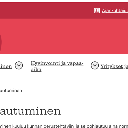
Ajankohtais
Hyvinvointi ja vapaa-
minen
Yritykset j
Avaa
Avaa
aika
autuminen
rautuminen
inen kuuluu kunnan perustehtäviin, ja se pohjautuu aina normaa