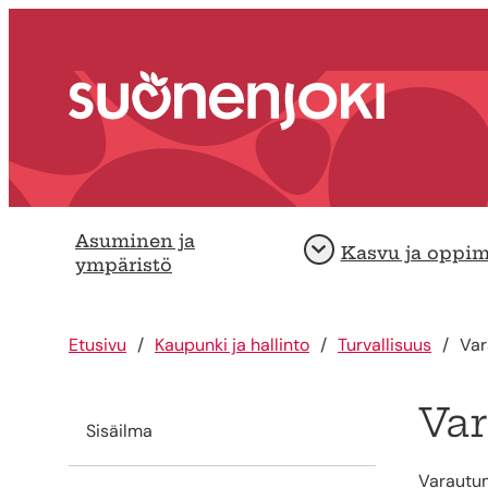
Siirry sisältöön
Etusivu
Asuminen ja
Kasvu ja oppi
Avaa
ympäristö
Etusivu
Kaupunki ja hallinto
Turvallisuus
Var
Va
Sisäilma
Varautum