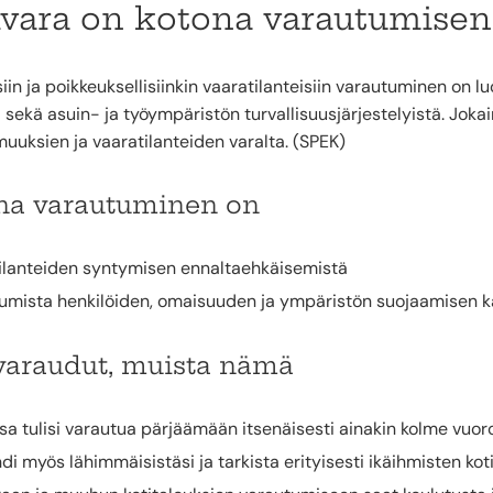
ivara on kotona varautumisen
siin ja poikkeuksellisiinkin vaaratilanteisiin varautuminen on lu
a sekä asuin- ja työympäristön turvallisuusjärjestelyistä. Jok
uuksien ja vaaratilanteiden varalta. (SPEK)
na varautuminen on
ilanteiden syntymisen ennaltaehkäisemistä
umista henkilöiden, omaisuuden ja ympäristön suojaamisen ka
varaudut, muista nämä
sa tulisi varautua pärjäämään itsenäisesti ainakin kolme vuoro
di myös lähimmäisistäsi ja tarkista erityisesti ikäihmisten koti