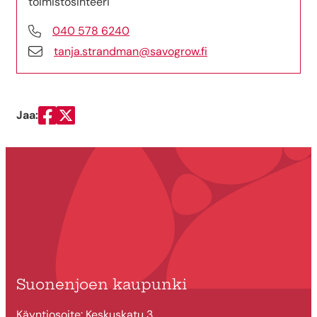
toimistosihteeri
040 578 6240
tanja.strandman@savogrow.fi
Jaa:
Jaa Facebookissa
Jaa Twitterissä
Suonenjoen kaupunki
Käyntiosoite: Keskuskatu 3