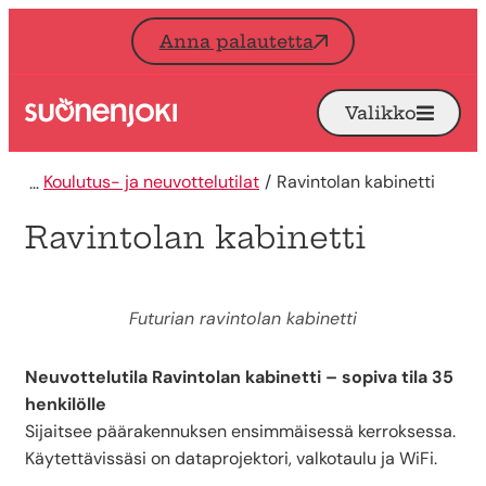
Siirry sisältöön
Anna palautetta
Valikko
Avaa
Etusivu
Koulutus- ja neuvottelutilat
Ravintolan kabinetti
Ravintolan kabinetti
Futurian ravintolan kabinetti
Neuvottelutila Ravintolan kabinetti – sopiva tila 35
henkilölle
Sijaitsee päärakennuksen ensimmäisessä kerroksessa.
Käytettävissäsi on dataprojektori, valkotaulu ja WiFi.