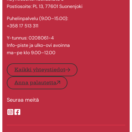
Postiosoite: PL 13, 77601 Suonenjoki
Puhelinpalvelu (9.00–15.00):
+358 17 513 311
Y-tunnus: 0208061-4
Info-piste ja ulko-ovi avoinna
ma–pe klo 9.00–12.00
Kaikki yhteystiedot
Anna palautetta
Seuraa meitä
Suonenjoen kaupungin Instragram
Suonenjoen kaupungin Facebook