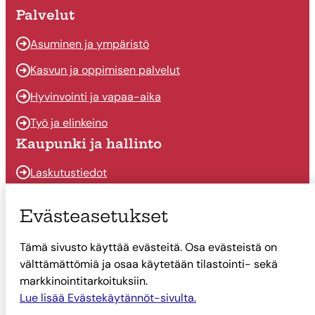
Palvelut
Asuminen ja ympäristö
Kasvun ja oppimisen palvelut
Hyvinvointi ja vapaa-aika
Työ ja elinkeino
Kaupunki ja hallinto
Laskutustiedot
Osallistu ja vaikuta
Evästeasetukset
Päätöksenteko
Tämä sivusto käyttää evästeitä. Osa evästeistä on
Talous
välttämättömiä ja osaa käytetään tilastointi- sekä
Yhteystiedot
markkinointitarkoituksiin.
Tietoa Suonenjoesta
Lue lisää Evästekäytännöt-sivulta.