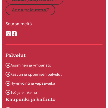
Anna palautetta
Seuraa meitä
Suonenjoen kaupungin Instragram
Suonenjoen kaupungin Facebook
Palvelut
Asuminen ja ympäristö
Kasvun ja oppimisen palvelut
Hyvinvointi ja vapaa-aika
Työ ja elinkeino
Kaupunki ja hallinto