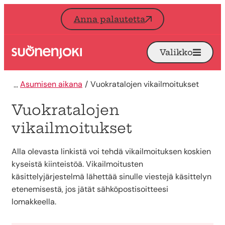
Siirry sisältöön
Anna palautetta
Valikko
Avaa
Etusivu
Asumisen aikana
Vuokratalojen vikailmoitukset
Vuokratalojen
vikailmoitukset
Alla olevasta linkistä voi tehdä vikailmoituksen koskien
kyseistä kiinteistöä. Vikailmoitusten
käsittelyjärjestelmä lähettää sinulle viestejä käsittelyn
etenemisestä, jos jätät sähköpostisoitteesi
lomakkeella.