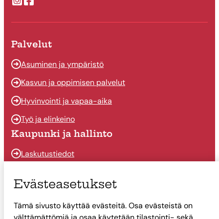
Suonenjoen kaupungin Instragram
Suonenjoen kaupungin Facebook
Palvelut
Asuminen ja ympäristö
Kasvun ja oppimisen palvelut
Hyvinvointi ja vapaa-aika
Työ ja elinkeino
Kaupunki ja hallinto
Laskutustiedot
Osallistu ja vaikuta
Evästeasetukset
Päätöksenteko
Tämä sivusto käyttää evästeitä. Osa evästeistä on
Talous
välttämättömiä ja osaa käytetään tilastointi- sekä