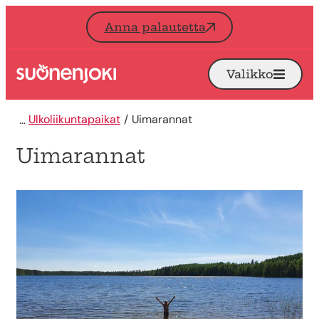
Siirry sisältöön
Anna palautetta
Valikko
Avaa
Etusivu
Ulkoliikuntapaikat
Uimarannat
Uimarannat