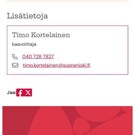
Lisätietoja
Timo Kortelainen
kaavoittaja
040 728 7827
timo.kortelainen@suonenjoki.fi
Jaa:
Jaa Facebookissa
Jaa Twitterissä