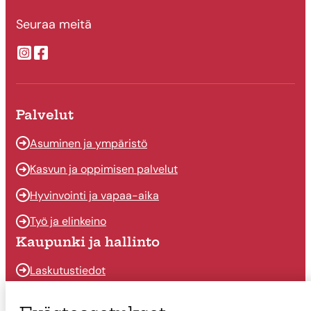
Seuraa meitä
Suonenjoen kaupungin Instragram
Suonenjoen kaupungin Facebook
Palvelut
Asuminen ja ympäristö
Kasvun ja oppimisen palvelut
Hyvinvointi ja vapaa-aika
Työ ja elinkeino
Kaupunki ja hallinto
Laskutustiedot
Osallistu ja vaikuta