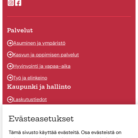
Suonenjoen kaupungin Instragram
Suonenjoen kaupungin Facebook
Palvelut
Asuminen ja ympäristö
Kasvun ja oppimisen palvelut
Hyvinvointi ja vapaa-aika
Työ ja elinkeino
Kaupunki ja hallinto
Laskutustiedot
Osallistu ja vaikuta
Evästeasetukset
Päätöksenteko
Tämä sivusto käyttää evästeitä. Osa evästeistä on
Talous