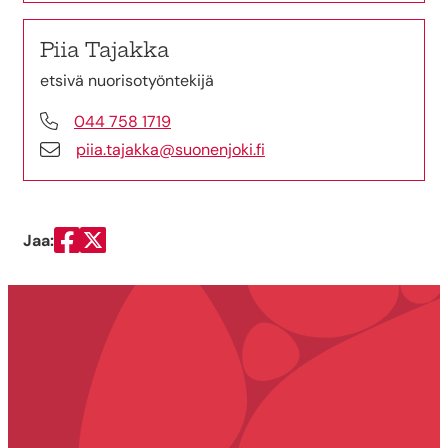
Piia Tajakka
etsivä nuorisotyöntekijä
044 758 1719
piia.tajakka@suonenjoki.fi
Jaa:
Jaa Facebookissa
Jaa Twitterissä