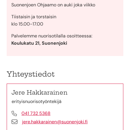
Suonenjoen Ohjaamo on auki joka viikko
Tiistaisin ja torstaisin
klo 15.00-17.00
Palvelemme nuorisotilalla osoitteessa:
Koulukatu 21, Suonenjoki
Yhteystiedot
Jere Hakkarainen
erityisnuorisotyöntekijä
041 732 5368
jere.hakkarainen@suonenjoki.fi