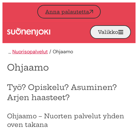
Siirry sisältöön
Anna palautetta
Valikko
Avaa
Etusivu
Nuorisopalvelut
Ohjaamo
Ohjaamo
Työ? Opiskelu? Asuminen?
Arjen haasteet?
Ohjaamo – Nuorten palvelut yhden
oven takana