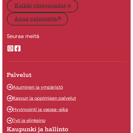
Kaikki yhteystiedot
Anna palautetta
Seuraa meitä
Suonenjoen kaupungin Instragram
Suonenjoen kaupungin Facebook
Palvelut
Asuminen ja ympäristö
Kasvun ja oppimisen palvelut
Hyvinvointi ja vapaa-aika
Työ ja elinkeino
Kaupunki ja hallinto