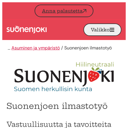
Siirry sisältöön
Anna palautetta
Valikko
Avaa
Etusivu
Asuminen ja ympäristö
Suonenjoen ilmastotyö
Suonenjoen ilmastotyö
Vastuullisuutta ja tavoitteita