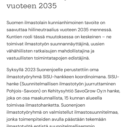
vuoteen 2035
Suomen ilmastolain kunnianhimoinen tavoite on
saavuttaa hiilineutraalius vuoteen 2035 mennessä.
Kuntien rooli tässä muutoksessa on keskeinen – ne
toimivat ilmastotyön suunnannäyttäjinä, uusien
vähähiilisten ratkaisujen mahdollistajina ja
vastuullisten toimintatapojen edistäjinä.
Syksyllä 2023 Suonenjoelle perustettiin oma
ilmastotyöryhmä SISU-hankkeen koordinoimana. SISU-
hanke (Suunnitelmallisen ilmastotyön juurruttaminen
Pohjois-Savoon) on Kehitysyhtiö SavoGrow Oy:n hanke,
joka on osa maakunnallista, 15 kunnan alueella
toimivaa ilmastohanketta. Suonenjoen
ilmastotyöryhmä on valmistellut ilmastosuunnitelmaa,
jonka toimenpiteiden avulla päästään tekemään
ilmastotyötä entistä suunnitelmallisemmin.