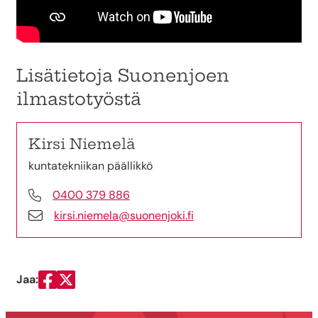
Lisätietoja Suonenjoen
ilmastotyöstä
Kirsi Niemelä
kuntatekniikan päällikkö
0400 379 886
kirsi.niemela@suonenjoki.fi
Jaa:
Jaa Facebookissa
Jaa Twitterissä