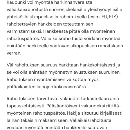
Kaupunki voi myöntää harkinnanvaraista
väliaikaisrahoitusta suonenjokelaisille yleishyödyllisille
yhteisöille ulkopuolisella rahoituksella (esim. EU, ELY)
rahoitettavien hankkeiden toteuttamisen
varmistamiseksi. Hankkeesta pitää olla myönteinen
rahoituspäätös. Väliaikaisrahoitusta voidaan myöntää
enintään hankkeelle saatavan ulkopuolisen rahoituksen
verran.
Välirahoituksen suuruus harkitaan hankekohtaisesti ja
se voi olla enintään myönnetyn avustuksen suuruinen.
Rahoituksen myöntämiseen vaikuttaa myös
yhtäaikaisten lainojen kokonaismäärä.
Rahoitukseen tarvittavat vakuudet tarkastellaan aina
tapauskohtaisesti. Pääsääntöisesti vakuudeksi riittää
myönteinen rahoituspäätös. Hakija sitoutuu kirjallisesti
lainan takaisin maksamiseen. Väliaikaisrahoitusta
voidaan myöntää enintään hankkeelle saatavan