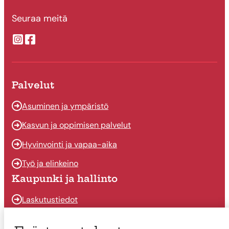
Seuraa meitä
Suonenjoen kaupungin Instragram
Suonenjoen kaupungin Facebook
Palvelut
Asuminen ja ympäristö
Kasvun ja oppimisen palvelut
Hyvinvointi ja vapaa-aika
Työ ja elinkeino
Kaupunki ja hallinto
Laskutustiedot
Osallistu ja vaikuta