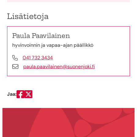
Lisätietoja
Paula Paavilainen
hyvinvoinnin ja vapaa-ajan päällikkö
041 732 3434
paula.paavilainen@suonenjoki.fi
Jaa:
Jaa Facebookissa
Jaa Twitterissä