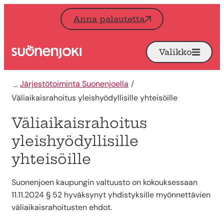
Siirry sisältöön
Anna palautetta
Valikko
Avaa
Etusivu
Järjestötoiminta Suonenjoella
Väliaikaisrahoitus yleishyödyllisille yhteisöille
Väliaikaisrahoitus
yleishyödyllisille
yhteisöille
Suonenjoen kaupungin valtuusto on kokouksessaan
11.11.2024 § 52 hyväksynyt yhdistyksille myönnettävien
väliaikaisrahoitusten ehdot.