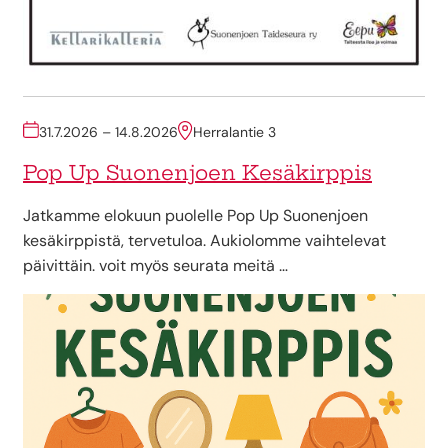
31.7.2026 – 14.8.2026
Herralantie 3
Pop Up Suonenjoen Kesäkirppis
Jatkamme elokuun puolelle Pop Up Suonenjoen
kesäkirppistä, tervetuloa. Aukiolomme vaihtelevat
päivittäin. voit myös seurata meitä …