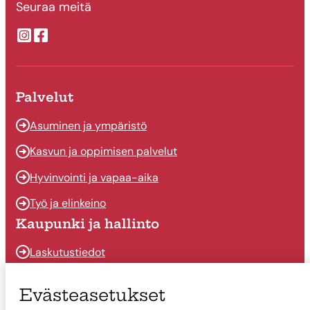
Seuraa meitä
Suonenjoen kaupungin Instragram
Suonenjoen kaupungin Facebook
Palvelut
Asuminen ja ympäristö
Kasvun ja oppimisen palvelut
Hyvinvointi ja vapaa-aika
Työ ja elinkeino
Kaupunki ja hallinto
Laskutustiedot
Osallistu ja vaikuta
Evästeasetukset
Päätöksenteko