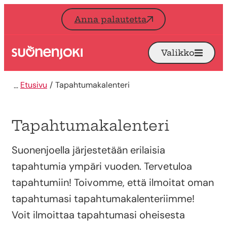
Siirry sisältöön
Anna palautetta
Valikko
Avaa
Etusivu
Etusivu
Tapahtumakalenteri
Tapahtumakalenteri
Suonenjoella järjestetään erilaisia
tapahtumia ympäri vuoden. Tervetuloa
tapahtumiin! Toivomme, että ilmoitat oman
tapahtumasi tapahtumakalenteriimme!
Voit ilmoittaa tapahtumasi oheisesta