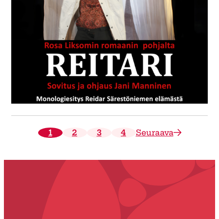
1
2
3
4
Seuraava