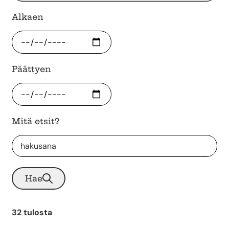
Alkaen
Päättyen
Mitä etsit?
Hae
32 tulosta