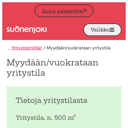
Siirry sisältöön
Anna palautetta
Valikko
Avaa
Etusivu
Yritystoimitilat
Myydään/vuokrataan yritystila
Myydään/vuokrataan
yritystila
Tietoja yritystilasta
Yritystila, n. 500 m²