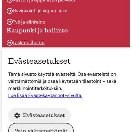
Hyvinvointi ja vapaa-aika
Työ ja elinkeino
Kaupunki ja hallinto
Laskutustiedot
Osallistu ja vaikuta
Evästeasetukset
Päätöksenteko
Tämä sivusto käyttää evästeitä. Osa evästeistä on
Talous
välttämättömiä ja osaa käytetään tilastointi- sekä
Yhteystiedot
markkinointitarkoituksiin.
Tietoa Suonenjoesta
Lue lisää Evästekäytännöt-sivulta.
Asiointi
Evästeasetukset
Tietoa Suonenjoesta
Vain välttämättömät