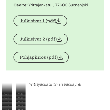
Osoite:
Yrittäjänkatu 1, 77600 Suonenjoki
Julkisivut 1 (pdf)
Julkisivut 2 (pdf)
Pohjapiirros (pdf)
Yrittäjänkatu 1:n sisäänkäynti
Yrit
Yrit
Yrit
Yrit
täj
täj
Yrit
Yrit
täj
täj
än
än
Yrit
Yrit
täj
täj
än
än
-
-