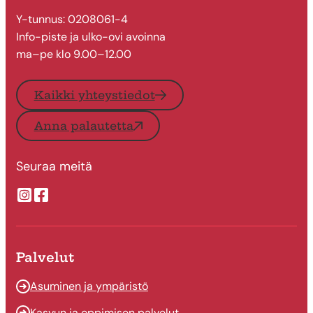
Y-tunnus: 0208061-4
Info-piste ja ulko-ovi avoinna
ma–pe klo 9.00–12.00
Kaikki yhteystiedot
Anna palautetta
Seuraa meitä
Suonenjoen kaupungin Instragram
Suonenjoen kaupungin Facebook
Palvelut
Asuminen ja ympäristö
Kasvun ja oppimisen palvelut