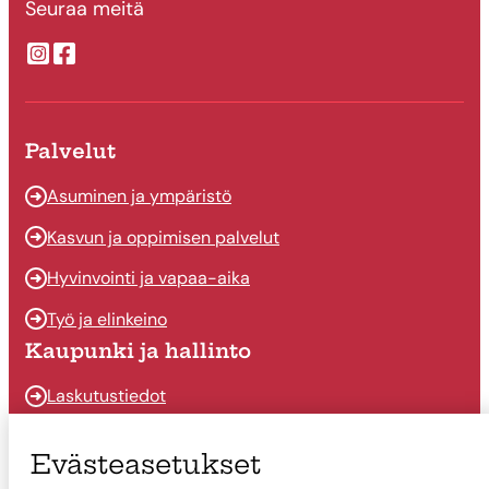
Seuraa meitä
Suonenjoen kaupungin Instragram
Suonenjoen kaupungin Facebook
Palvelut
Asuminen ja ympäristö
Kasvun ja oppimisen palvelut
Hyvinvointi ja vapaa-aika
Työ ja elinkeino
Kaupunki ja hallinto
Laskutustiedot
Osallistu ja vaikuta
Evästeasetukset
Päätöksenteko