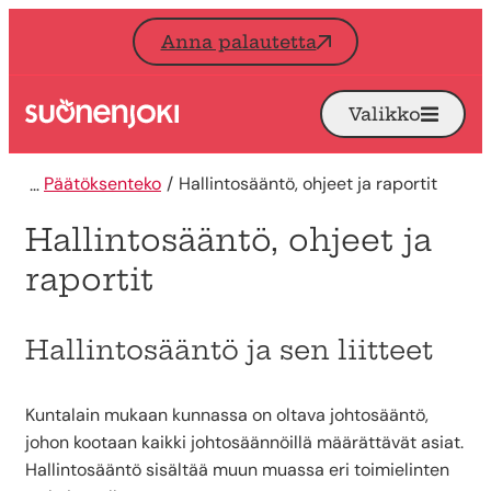
Siirry sisältöön
Anna palautetta
Valikko
Avaa
Etusivu
Päätöksenteko
Hallintosääntö, ohjeet ja raportit
Hallintosääntö, ohjeet ja
raportit
Hallintosääntö ja sen liitteet
Kuntalain mukaan kunnassa on oltava johtosääntö,
johon kootaan kaikki johtosäännöillä määrättävät asiat.
Hallintosääntö sisältää muun muassa eri toimielinten