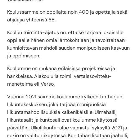
Koulussamme on oppilaita noin 400 ja opettajia sekä
ohjaajia yhteensä 68.
Koulun toiminta-ajatus on, että se tarjoaa jokaiselle
oppilaalle hänen omia lähtökohtiaan ja tavoitteitaan
kunnioittavan mahdollisuuden monipuoliseen kasvuun
ja oppimiseen.
Koulumme on mukana erilaisissa projekteissa ja
hankkeissa. Alakoululla toimii vertaissovittelu-
menetelmä eli Verso.
Vuonna 2021 saimme koulumme kylkeen Lintharjun
liikuntakeskuksen, joka tarjoaa monipuolisia
liikuntamahdollisuuksia kaikenikäisille. Uimahalli,
liikuntasalit ja kuntosali ovat koulumme käytössä
päivittäin. Ulkoliikunta-alue valmistui syksyllä 2021 ja
sekin on välituntikäytössä. Kun tähän lisätään jäähalli,