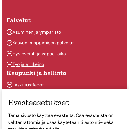
Palvelut
Asuminen ja ympäristö
Kasvun ja oppimisen palvelut
Hyvinvointi ja vapaa-aika
Työ ja elinkeino
Kaupunki ja hallinto
Laskutustiedot
Osallistu ja vaikuta
Evästeasetukset
Päätöksenteko
Tämä sivusto käyttää evästeitä. Osa evästeistä on
Talous
välttämättömiä ja osaa käytetään tilastointi- sekä
Yhteystiedot