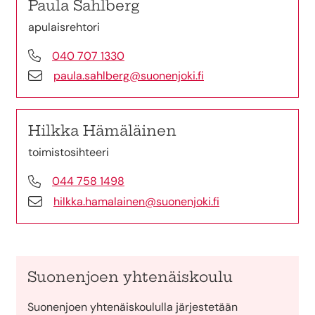
Paula Sahlberg
apulaisrehtori
040 707 1330
paula.sahlberg@suonenjoki.fi
Hilkka Hämäläinen
toimistosihteeri
044 758 1498
hilkka.hamalainen@suonenjoki.fi
Suonenjoen yhtenäiskoulu
Suonenjoen yhtenäiskoululla järjestetään