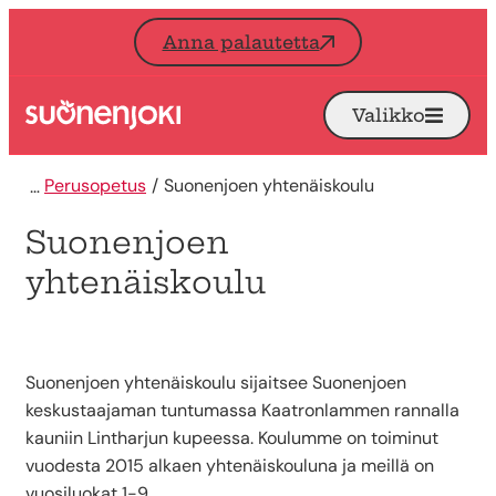
Siirry sisältöön
Anna palautetta
Valikko
Avaa
Etusivu
Perusopetus
Suonenjoen yhtenäiskoulu
Suonenjoen
yhtenäiskoulu
Suonenjoen yhtenäiskoulu sijaitsee Suonenjoen
keskustaajaman tuntumassa Kaatronlammen rannalla
kauniin Lintharjun kupeessa. Koulumme on toiminut
vuodesta 2015 alkaen yhtenäiskouluna ja meillä on
vuosiluokat 1-9.