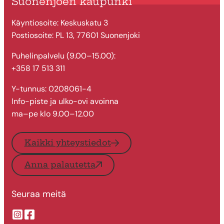
Suonenjoen kaupunki
Käyntiosoite: Keskuskatu 3
Postiosoite: PL 13, 77601 Suonenjoki
Puhelinpalvelu (9.00–15.00):
+358 17 513 311
Y-tunnus: 0208061-4
Info-piste ja ulko-ovi avoinna
ma–pe klo 9.00–12.00
Kaikki yhteystiedot
Anna palautetta
Seuraa meitä
Suonenjoen kaupungin Instragram
Suonenjoen kaupungin Facebook