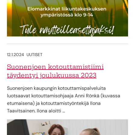
12.1.2024
UUTISET
Suonenjoen kotouttamistiimi
täydentyi joulukuussa 2023
Suonenjoen kaupungin kotouttamispalveluita
luotsaavat kotouttamisohjaaja Anni Rönkä (kuvassa
etumaisena) ja kotouttamistyöntekijä Ilona
Taavitsainen. Ilona aloitti …