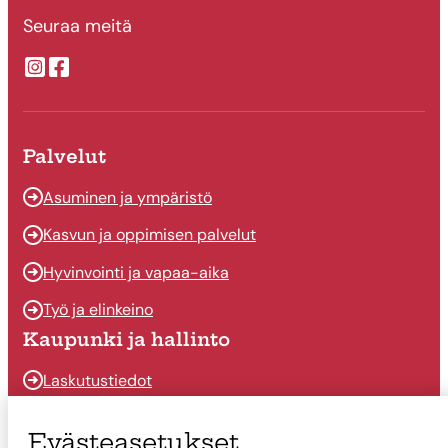
Seuraa meitä
Suonenjoen kaupungin Instragram
Suonenjoen kaupungin Facebook
Palvelut
Asuminen ja ympäristö
Kasvun ja oppimisen palvelut
Hyvinvointi ja vapaa-aika
Työ ja elinkeino
Kaupunki ja hallinto
Laskutustiedot
Osallistu ja vaikuta
Evästeasetukset