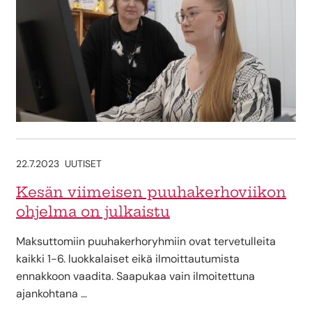
22.7.2023
UUTISET
Kesän viimeisen puuhakerhoviikon
ohjelma on julkaistu
Maksuttomiin puuhakerhoryhmiin ovat tervetulleita
kaikki 1-6. luokkalaiset eikä ilmoittautumista
ennakkoon vaadita. Saapukaa vain ilmoitettuna
ajankohtana …