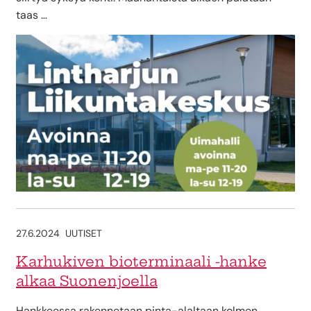
taas …
27.6.2024
UUTISET
Karhukiven bioterminaali -hanke
alkaa Suonenjoella
Hankkeessa rakennetaan pinta-alaltaan kolmen