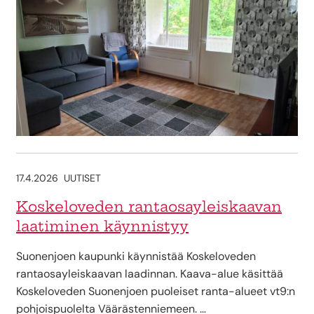
17.4.2026
UUTISET
Koskeloveden rantaosayleiskaavan
laatiminen käynnistyy
Suonenjoen kaupunki käynnistää Koskeloveden
rantaosayleiskaavan laadinnan. Kaava-alue käsittää
Koskeloveden Suonenjoen puoleiset ranta-alueet vt9:n
pohjoispuolelta Väärästenniemeen. …