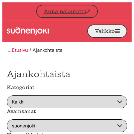
Siirry sisältöön
Anna palautetta
Valikko
Avaa
Etusivu
Etusivu
Ajankohtaista
Ajankohtaista
Kategoriat
Avainsanat