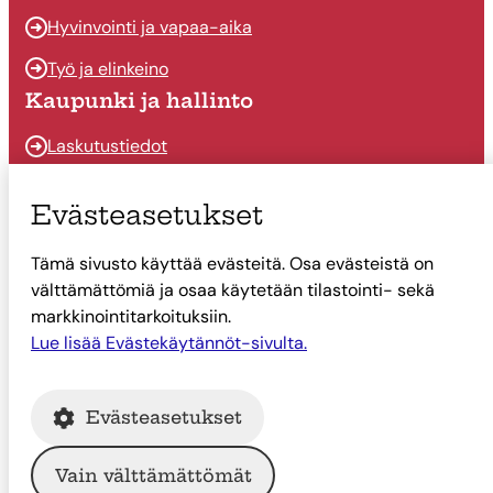
Hyvinvointi ja vapaa-aika
Työ ja elinkeino
Kaupunki ja hallinto
Laskutustiedot
Osallistu ja vaikuta
Evästeasetukset
Päätöksenteko
Tämä sivusto käyttää evästeitä. Osa evästeistä on
Talous
välttämättömiä ja osaa käytetään tilastointi- sekä
Yhteystiedot
markkinointitarkoituksiin.
Tietoa Suonenjoesta
Lue lisää Evästekäytännöt-sivulta.
Asiointi
Evästeasetukset
Tietoa Suonenjoesta
Vain välttämättömät