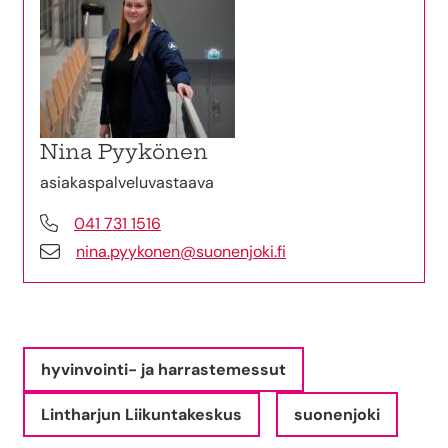
Nina Pyykönen
asiakaspalveluvastaava
041 731 1516
nina.pyykonen@suonenjoki.fi
hyvinvointi- ja harrastemessut
Lintharjun Liikuntakeskus
suonenjoki