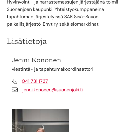
Hyvinvointi- ja harrastemessujen järjestäjänä toimii
Suonenjoen kaupunki. Yhteistyökumppaneina
tapahtuman järjestelyissä SAK Sisä-Savon
paikallisjärjestö, Ehyt ry sekä elomarkkinat.
Lisätietoja
Jenni Könönen
viestintä- ja tapahtumakoordinaattori
041 731 1737
jenni.kononen@suonenjoki.fi