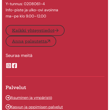
Y-tunnus: 0208061-4
Info-piste ja ulko-ovi avoinna
ma–pe klo 9.00–12.00
Kaikki yhteystiedot
Anna palautetta
Seuraa meitä
Suonenjoen kaupungin Instragram
Suonenjoen kaupungin Facebook
Palvelut
Asuminen ja ympäristö
Kasvun ja oppimisen palvelut