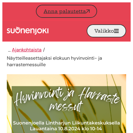
Siirry sisältöön
Anna palautetta
Valikko
Avaa
Etusivu
Ajankohtaista
Näytteilleasettajaksi elokuun hyvinvointi- ja
harrastemessuille