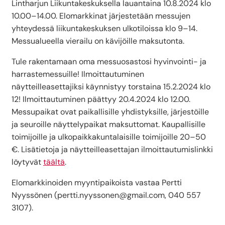
Lintharjun Liikuntakeskuksella lauantaina 10.8.2024 klo
10.00–14.00. Elomarkkinat järjestetään messujen
yhteydessä liikuntakeskuksen ulkotiloissa klo 9–14.
Messualueella vierailu on kävijöille maksutonta.
Tule rakentamaan oma messuosastosi hyvinvointi- ja
harrastemessuille! Ilmoittautuminen
näytteilleasettajiksi käynnistyy torstaina 15.2.2024 klo
12! Ilmoittautuminen päättyy 20.4.2024 klo 12.00.
Messupaikat ovat paikallisille yhdistyksille, järjestöille
ja seuroille näyttelypaikat maksuttomat. Kaupallisille
toimijoille ja ulkopaikkakuntalaisille toimijoille 20–50
€. Lisätietoja ja näytteilleasettajan ilmoittautumislinkki
löytyvät
täältä
.
Elomarkkinoiden myyntipaikoista vastaa Pertti
Nyyssönen (pertti.nyyssonen@gmail.com, 040 557
3107).