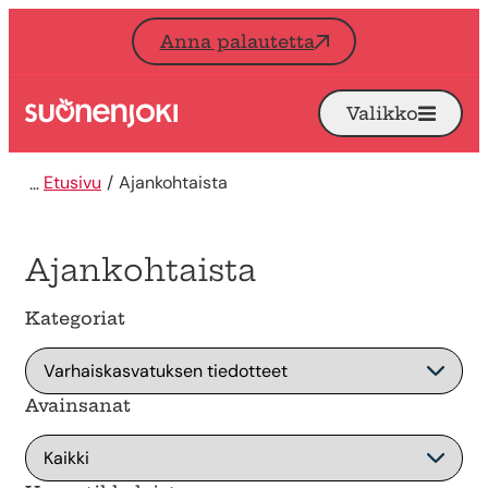
Siirry sisältöön
Anna palautetta
Valikko
Avaa
Etusivu
Etusivu
Ajankohtaista
Ajankohtaista
Kategoriat
Avainsanat