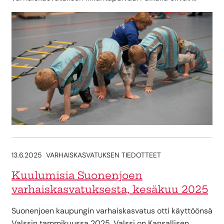
13.6.2025
VARHAISKASVATUKSEN TIEDOTTEET
Kuulumisia Suonenjoen
varhaiskasvatuksesta, kesäkuu 2025
Suonenjoen kaupungin varhaiskasvatus otti käyttöönsä
Valssin tammikuussa 2025. Valssi on Kansallisen