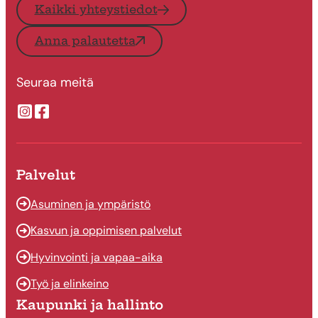
Kaikki yhteystiedot
Anna palautetta
Seuraa meitä
Suonenjoen kaupungin Instragram
Suonenjoen kaupungin Facebook
Palvelut
Asuminen ja ympäristö
Kasvun ja oppimisen palvelut
Hyvinvointi ja vapaa-aika
Työ ja elinkeino
Kaupunki ja hallinto