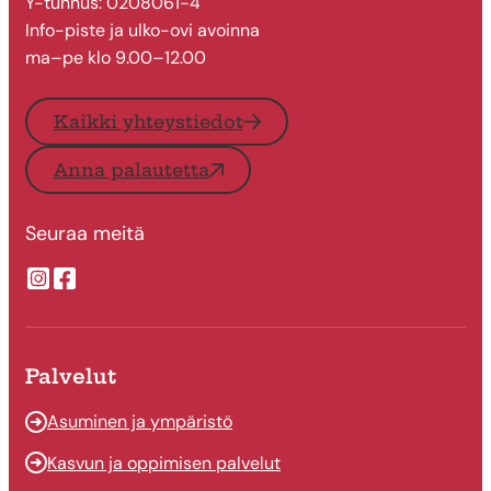
Y-tunnus: 0208061-4
Info-piste ja ulko-ovi avoinna
ma–pe klo 9.00–12.00
Kaikki yhteystiedot
Anna palautetta
Seuraa meitä
Suonenjoen kaupungin Instragram
Suonenjoen kaupungin Facebook
Palvelut
Asuminen ja ympäristö
Kasvun ja oppimisen palvelut