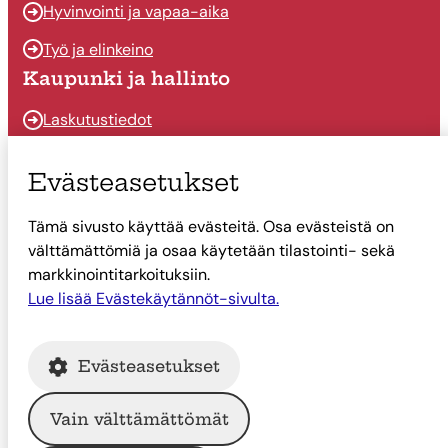
Hyvinvointi ja vapaa-aika
Työ ja elinkeino
Kaupunki ja hallinto
Laskutustiedot
Osallistu ja vaikuta
Evästeasetukset
Päätöksenteko
Tämä sivusto käyttää evästeitä. Osa evästeistä on
Talous
välttämättömiä ja osaa käytetään tilastointi- sekä
Yhteystiedot
markkinointitarkoituksiin.
Tietoa Suonenjoesta
Lue lisää Evästekäytännöt-sivulta.
Asiointi
Evästeasetukset
Tietoa Suonenjoesta
Vain välttämättömät