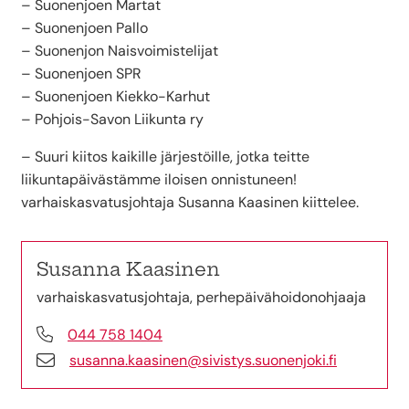
– Suonenjoen Martat
– Suonenjoen Pallo
– Suonenjon Naisvoimistelijat
– Suonenjoen SPR
– Suonenjoen Kiekko-Karhut
– Pohjois-Savon Liikunta ry
– Suuri kiitos kaikille järjestöille, jotka teitte
liikuntapäivästämme iloisen onnistuneen!
varhaiskasvatusjohtaja Susanna Kaasinen kiittelee.
Susanna Kaasinen
varhaiskasvatusjohtaja, perhepäivähoidonohjaaja
044 758 1404
susanna.kaasinen@sivistys.suonenjoki.fi