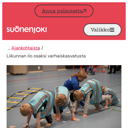
Siirry sisältöön
Anna palautetta
Valikko
Avaa
Etusivu
Ajankohtaista
Liikunnan ilo osaksi varhaiskasvatusta