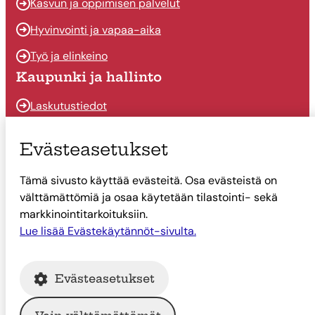
Kasvun ja oppimisen palvelut
Hyvinvointi ja vapaa-aika
Työ ja elinkeino
Kaupunki ja hallinto
Laskutustiedot
Osallistu ja vaikuta
Evästeasetukset
Päätöksenteko
Tämä sivusto käyttää evästeitä. Osa evästeistä on
Talous
välttämättömiä ja osaa käytetään tilastointi- sekä
Yhteystiedot
markkinointitarkoituksiin.
Lue lisää Evästekäytännöt-sivulta.
Tietoa Suonenjoesta
Asiointi
Evästeasetukset
Tietoa Suonenjoesta