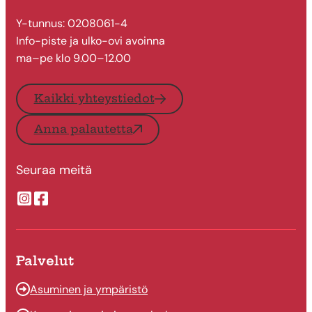
Y-tunnus: 0208061-4
Info-piste ja ulko-ovi avoinna
ma–pe klo 9.00–12.00
Kaikki yhteystiedot
Anna palautetta
Seuraa meitä
Suonenjoen kaupungin Instragram
Suonenjoen kaupungin Facebook
Palvelut
Asuminen ja ympäristö