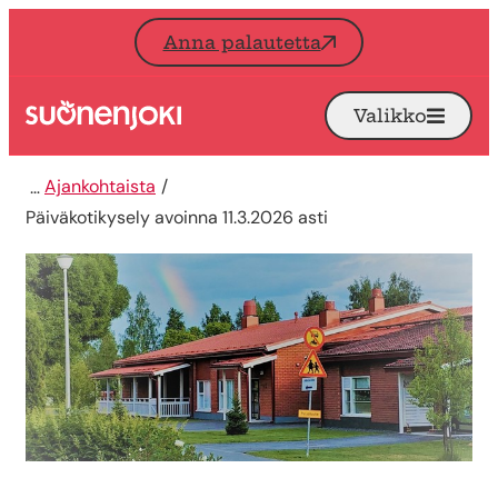
Siirry sisältöön
Anna palautetta
Valikko
Avaa
Etusivu
Ajankohtaista
Päiväkotikysely avoinna 11.3.2026 asti