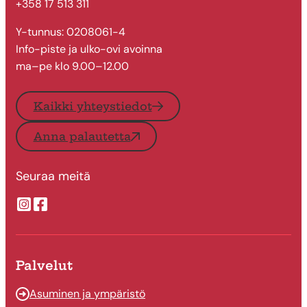
+358 17 513 311
Y-tunnus: 0208061-4
Info-piste ja ulko-ovi avoinna
ma–pe klo 9.00–12.00
Kaikki yhteystiedot
Anna palautetta
Seuraa meitä
Suonenjoen kaupungin Instragram
Suonenjoen kaupungin Facebook
Palvelut
Asuminen ja ympäristö