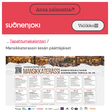
Siirry sisältöön
Anna palautetta
Valikko
Avaa
Etusivu
Tapahtumakalenteri
Mansikkaterassin kesän päättäjäiset