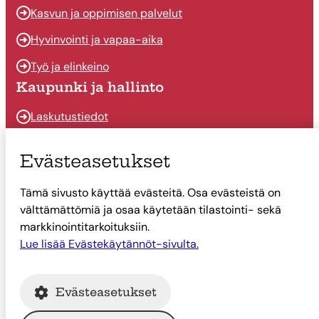
Kasvun ja oppimisen palvelut
Hyvinvointi ja vapaa-aika
Työ ja elinkeino
Kaupunki ja hallinto
Laskutustiedot
Osallistu ja vaikuta
Evästeasetukset
Päätöksenteko
Tämä sivusto käyttää evästeitä. Osa evästeistä on
Talous
välttämättömiä ja osaa käytetään tilastointi- sekä
Yhteystiedot
markkinointitarkoituksiin.
Tietoa Suonenjoesta
Lue lisää Evästekäytännöt-sivulta.
Asiointi
Evästeasetukset
Tietoa Suonenjoesta