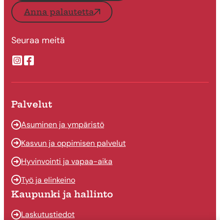
Anna palautetta
Seuraa meitä
Suonenjoen kaupungin Instragram
Suonenjoen kaupungin Facebook
Palvelut
Asuminen ja ympäristö
Kasvun ja oppimisen palvelut
Hyvinvointi ja vapaa-aika
Työ ja elinkeino
Kaupunki ja hallinto
Laskutustiedot