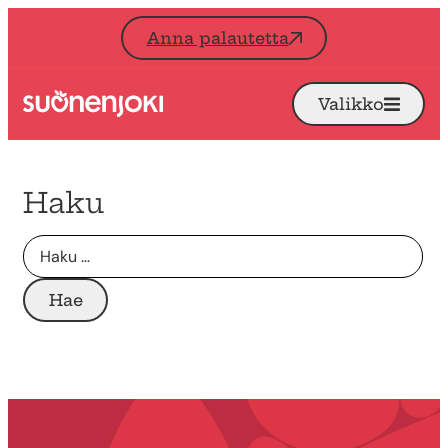
Siirry sisältöön
Anna palautetta
Valikko
Avaa
Etusivu
Haku
Haku: