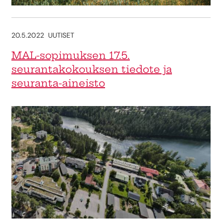
20.5.2022
UUTISET
MAL-sopimuksen 17.5.
seurantakokouksen tiedote ja
seuranta-aineisto