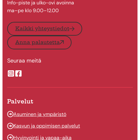
Info-piste ja ulko-ovi avoinna
ma–pe klo 9.00–12.00
Kaikki yhteystiedot
Anna palautetta
Seuraa meitä
Suonenjoen kaupungin Instragram
Suonenjoen kaupungin Facebook
Palvelut
Asuminen ja ympäristö
Kasvun ja oppimisen palvelut
Hyvinvointi ja vapaa-aika