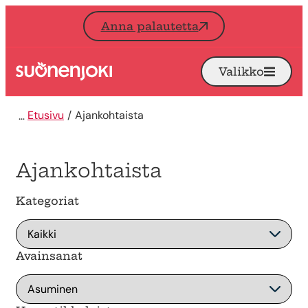
Siirry sisältöön
Anna palautetta
Valikko
Avaa
Etusivu
Etusivu
Ajankohtaista
Ajankohtaista
Kategoriat
Avainsanat