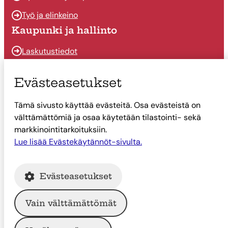
Työ ja elinkeino
Kaupunki ja hallinto
Laskutustiedot
Osallistu ja vaikuta
Evästeasetukset
Päätöksenteko
Tämä sivusto käyttää evästeitä. Osa evästeistä on
Talous
välttämättömiä ja osaa käytetään tilastointi- sekä
Yhteystiedot
markkinointitarkoituksiin.
Lue lisää Evästekäytännöt-sivulta.
Tietoa Suonenjoesta
Asiointi
Evästeasetukset
Tietoa Suonenjoesta
Vain välttämättömät
© Suonenjoen kaupunki