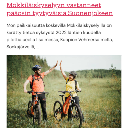
Mökkiläiskyselyyn vastanneet
pääosin tyytyväisiä Suonenjokeen
Monipaikkaisuutta koskevilla Mökkiläiskyselyillä on
kerätty tietoa syksystä 2022 lähtien kuudella
pilottialueella Iisalmessa, Kuopion Vehmersalmella,
Sonkajärvellä, …