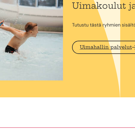
Uimakoulut ja
Tutustu tästä ryhmien sisält
Uimahallin palvelut