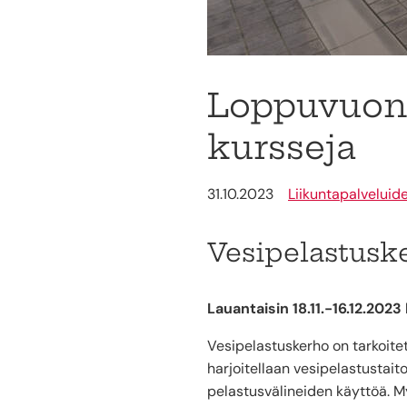
Loppuvuonna
kursseja
31.10.2023
Liikuntapalveluid
Vesipelastusk
Lauantaisin 18.11.-16.12.2023
Vesipelastuskerho on tarkoitett
harjoitellaan vesipelastustait
pelastusvälineiden käyttöä. My