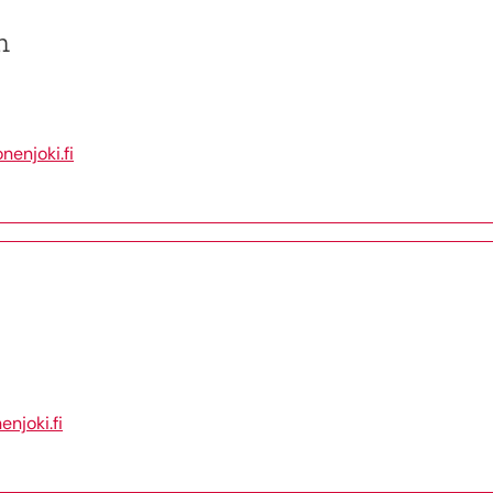
n
enjoki.fi
njoki.fi