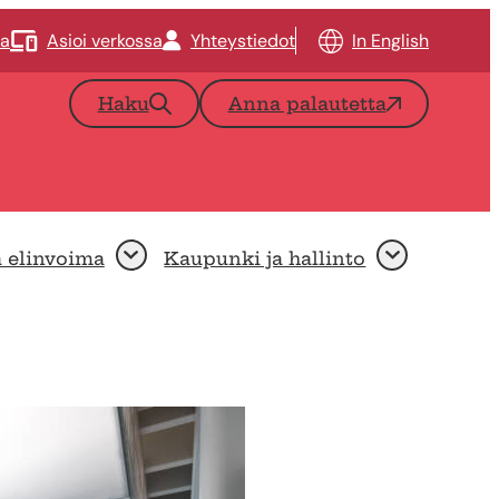
ta
Asioi verkossa
Yhteystiedot
In English
Haku
Anna palautetta
a elinvoima
Kaupunki ja hallinto
Avaa
Avaa