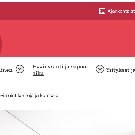
Ajankohtais
Hyvinvointi ja vapaa-
minen
Yritykset j
Avaa
Avaa
aika
ia uintikerhoja ja kursseja