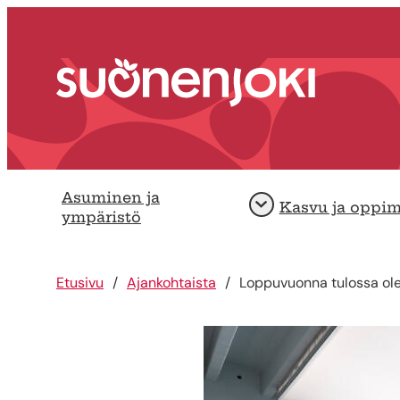
Siirry sisältöön
Etusivu
Asuminen ja
Kasvu ja oppi
Avaa
ympäristö
Etusivu
Ajankohtaista
Loppuvuonna tulossa olev