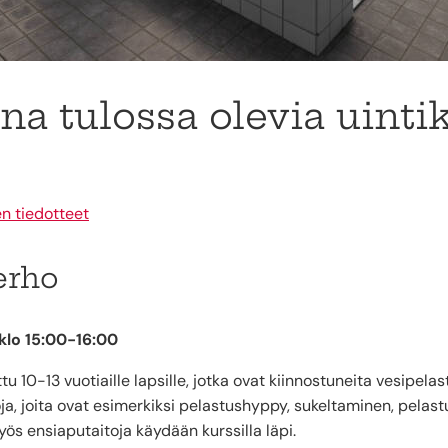
 tulossa olevia uintik
en tiedotteet
erho
 klo 15:00-16:00
u 10-13 vuotiaille lapsille, jotka ovat kiinnostuneita vesipela
oja, joita ovat esimerkiksi pelastushyppy, sukeltaminen, pelast
ös ensiaputaitoja käydään kurssilla läpi.