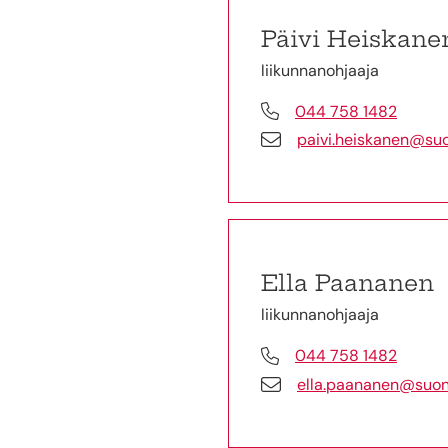
Päivi Heiskane
liikunnanohjaaja
044 758 1482
paivi.heiskanen@suon
Ella Paananen
liikunnanohjaaja
044 758 1482
ella.paananen@suone