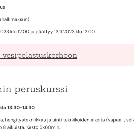
kus
mahallimaksun)
23 klo 12:00 ja päättyy 13.11.2023 klo 12:00.
ä vesipelastuskerhoon
nin peruskurssi
 klo 13:30-14:30
ja, hengitystekniikkaa ja uinti tekniikoiden alkeita (vapaa-, selkä
 8 aikuista. Kesto 5x60min.